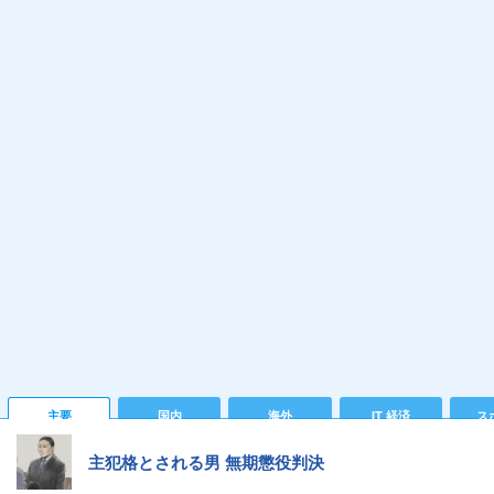
主要
国内
海外
IT 経済
ス
主犯格とされる男 無期懲役判決