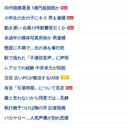
20代税務署員 1億円超脱税か
小学生の女の子にキス 男を逮捕
動き遅い 台風13号影響長引くか
未成年の裸体写真所持か 男逮捕
態度に不満で…夫の弟を暴行死
駅で流れた「不適切音声」に声明
レアルでの経験 中井卓大が回想
注目 古いPCが復活するUSB
有吉「引退時期」について言及
嫌と言わないから同意では…見解
執行猶予つけば御の字 記者指摘
バカヤロー…人気声優が別れ悲痛