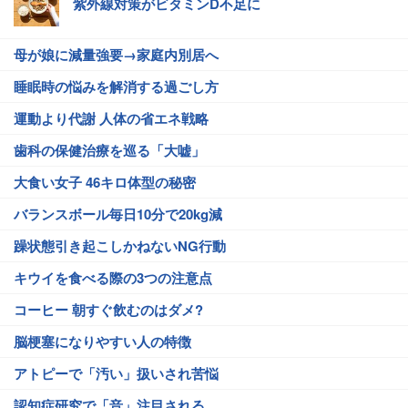
紫外線対策がビタミンD不足に
母が娘に減量強要→家庭内別居へ
睡眠時の悩みを解消する過ごし方
運動より代謝 人体の省エネ戦略
歯科の保健治療を巡る「大嘘」
大食い女子 46キロ体型の秘密
バランスボール毎日10分で20kg減
躁状態引き起こしかねないNG行動
キウイを食べる際の3つの注意点
コーヒー 朝すぐ飲むのはダメ?
脳梗塞になりやすい人の特徴
アトピーで「汚い」扱いされ苦悩
認知症研究で「音」注目される