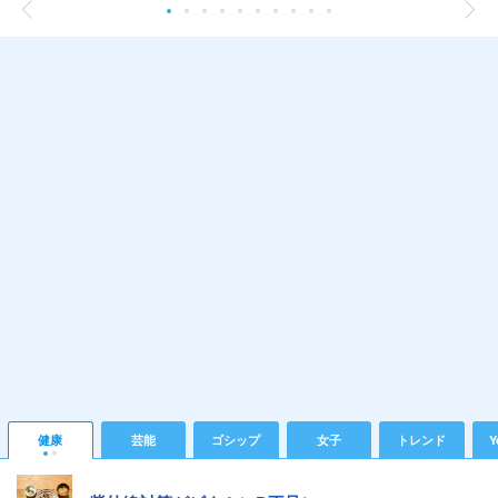
健康
芸能
ゴシップ
女子
トレンド
Y