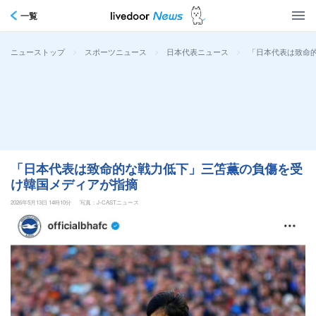
一覧
>
>
>
「日本代表は致命
ニューストップ
スポーツニュース
日本代表ニュース
「日本代表は致命的な戦力低下」三笘薫の負傷を受
け韓国メディアが指摘
2026年5月13日 14時10分
写真：J-CASTニュース