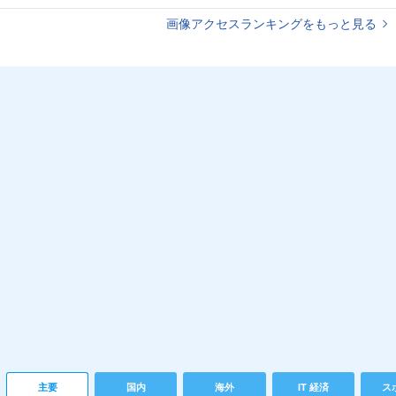
画像アクセスランキングをもっと見る
主要
国内
海外
IT 経済
ス