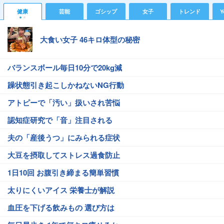
健康
芸能
ゴシップ
女子
トレンド
Y
大食い女子 46キロ体型の秘密
バランスボール毎日10分で20kg減
躁状態引き起こしかねないNG行動
アトピーで「汚い」扱いされ苦悩
認知症研究で「音」注目される
夫の「産後うつ」にみられる症状
大豆を摂取してストレス過食防止
1日10回 お腹引き締まる簡単習慣
太りにくいアイス 栄養士が解説
血圧を下げる飲みもの 選び方は