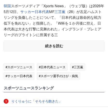
韓国
スポーツメディア「Xports News」（ウェブ版）は2026年
5月12日、
サッカー日本代表
MF
三笘薫
（28）が左足ハムスト
リングを負傷したことについて、「日本代表は致命的な戦力
低下を免れない」と指摘した。「W杯を１か月後に控え、日
本代表は大きな打撃に見舞われた」イングランド・プレミア
リーグのブライトンに所属する三
続きを読む
#スポーツニュース
#日本代表ニュース
#三笘薫
#サッカー日本代表
#スポーツ選手のけが・病気
#海外の反応
#韓国
スポーツニュースランキング
りくりゅうに「そろそろ飽きた」
1