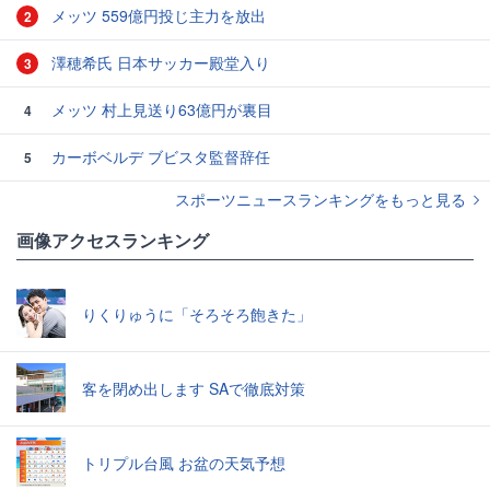
メッツ 559億円投じ主力を放出
2
澤穂希氏 日本サッカー殿堂入り
3
メッツ 村上見送り63億円が裏目
4
カーボベルデ ブビスタ監督辞任
5
スポーツニュースランキングをもっと見る
画像アクセスランキング
りくりゅうに「そろそろ飽きた」
客を閉め出します SAで徹底対策
トリプル台風 お盆の天気予想