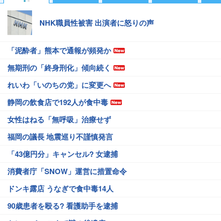
NHK職員性被害 出演者に怒りの声
「泥酔者」熊本で通報が頻発か
無期刑の「終身刑化」傾向続く
れいわ「いのちの党」に変更へ
静岡の飲食店で192人が食中毒
女性はねる「無呼吸」治療せず
福岡の議長 地震巡り不謹慎発言
「43億円分」キャンセル? 女逮捕
消費者庁「SNOW」運営に措置命令
ドンキ露店 うなぎで食中毒14人
90歳患者を殴る? 看護助手を逮捕