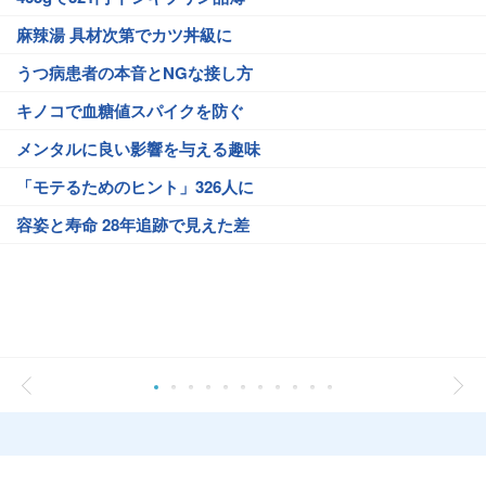
麻辣湯 具材次第でカツ丼級に
うつ病患者の本音とNGな接し方
キノコで血糖値スパイクを防ぐ
メンタルに良い影響を与える趣味
「モテるためのヒント」326人に
容姿と寿命 28年追跡で見えた差