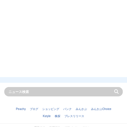
Peachy
ブログ
ショッピング
バンク
みんかぶ
みんかぶChoice
Kstyle
株探
プレスリリース