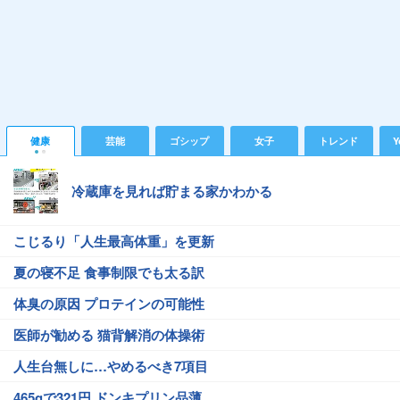
健康
芸能
ゴシップ
女子
トレンド
Y
冷蔵庫を見れば貯まる家かわかる
こじるり「人生最高体重」を更新
夏の寝不足 食事制限でも太る訳
体臭の原因 プロテインの可能性
医師が勧める 猫背解消の体操術
人生台無しに…やめるべき7項目
465gで321円 ドンキプリン品薄