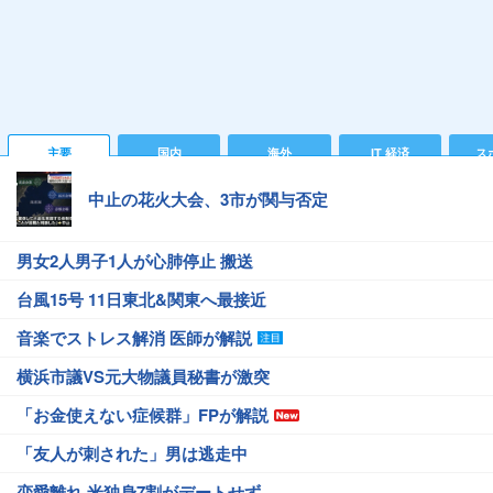
主要
国内
海外
IT 経済
ス
中止の花火大会、3市が関与否定
男女2人男子1人が心肺停止 搬送
台風15号 11日東北&関東へ最接近
音楽でストレス解消 医師が解説
横浜市議VS元大物議員秘書が激突
「お金使えない症候群」FPが解説
「友人が刺された」男は逃走中
恋愛離れ 米独身7割がデートせず