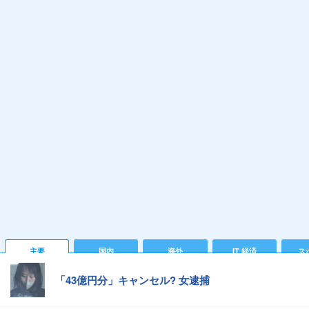
主要
国内
海外
IT 経済
ス
「43億円分」キャンセル? 女逮捕