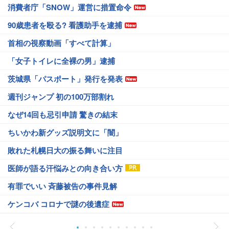
消費者庁「SNOW」運営に措置命令
90歳患者を殴る? 看護助手を逮捕
首相の視察動画「すべて計算」
「女子トイレに全裸の男」逮捕
茨城県「パスポート」発行を発表
週刊ジャンプ 初の100万部割れ
なぜ14回も忌引申請 驚きの結末
ちいかわ新グッズ説明文に「闇」
敗れた札幌日大の振る舞いに注目
医師が語る汗悩みとの向き合い方
有罪でいい 斉藤被告の事件見解
ケンコバ コロナで謎の後遺症