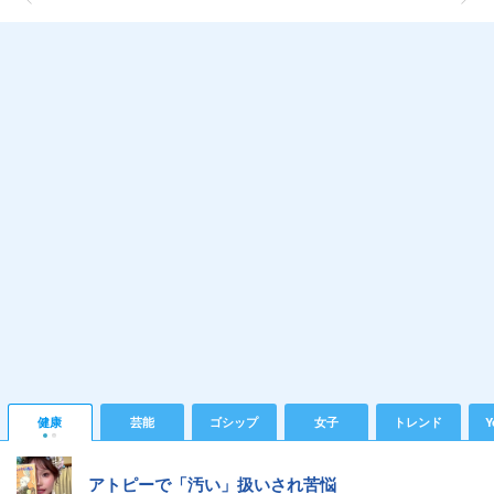
健康
芸能
ゴシップ
女子
トレンド
Y
アトピーで「汚い」扱いされ苦悩