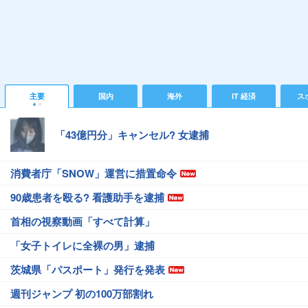
主要
国内
海外
IT 経済
ス
「43億円分」キャンセル? 女逮捕
消費者庁「SNOW」運営に措置命令
90歳患者を殴る? 看護助手を逮捕
首相の視察動画「すべて計算」
「女子トイレに全裸の男」逮捕
茨城県「パスポート」発行を発表
週刊ジャンプ 初の100万部割れ