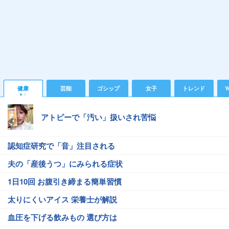
健康
芸能
ゴシップ
女子
トレンド
Y
アトピーで「汚い」扱いされ苦悩
認知症研究で「音」注目される
夫の「産後うつ」にみられる症状
1日10回 お腹引き締まる簡単習慣
太りにくいアイス 栄養士が解説
血圧を下げる飲みもの 選び方は