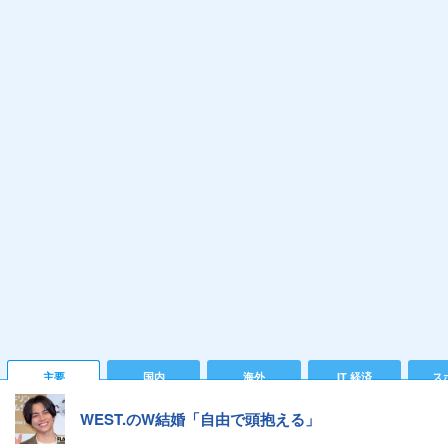
主要
国内
海外
IT 経済
ス
WEST.のW結婚「自由で頭抱える」