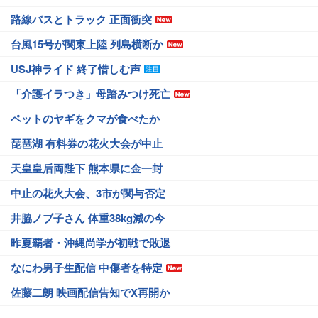
路線バスとトラック 正面衝突
台風15号が関東上陸 列島横断か
USJ神ライド 終了惜しむ声
「介護イラつき」母踏みつけ死亡
ペットのヤギをクマが食べたか
琵琶湖 有料券の花火大会が中止
天皇皇后両陛下 熊本県に金一封
中止の花火大会、3市が関与否定
井脇ノブ子さん 体重38kg減の今
昨夏覇者・沖縄尚学が初戦で敗退
なにわ男子生配信 中傷者を特定
佐藤二朗 映画配信告知でX再開か