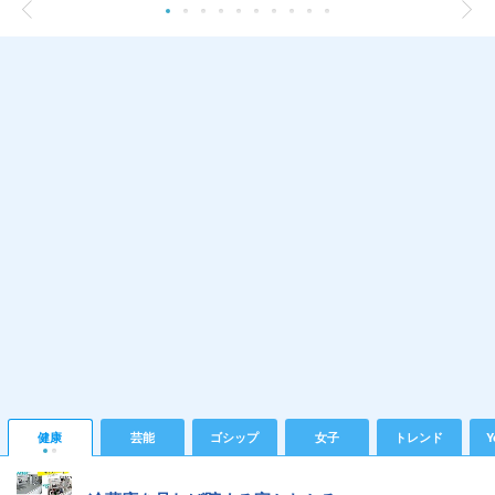
健康
芸能
ゴシップ
女子
トレンド
Y