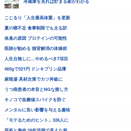
冷蔵庫を見れば貯まる家かわかる
こじるり「人生最高体重」を更新
夏の寝不足 食事制限でも太る訳
体臭の原因 プロテインの可能性
医師が勧める 猫背解消の体操術
人生台無しに…やめるべき7項目
465gで321円 ドンキプリン品薄
麻辣湯 具材次第でカツ丼級に
うつ病患者の本音とNGな接し方
キノコで血糖値スパイクを防ぐ
メンタルに良い影響を与える趣味
「モテるためのヒント」326人に
容姿と寿命 28年追跡で見えた差