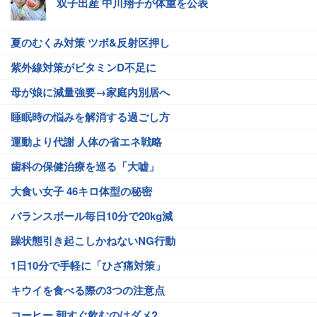
双子出産 中川翔子が体重を公表
夏のむくみ対策 ツボ&反射区押し
紫外線対策がビタミンD不足に
母が娘に減量強要→家庭内別居へ
睡眠時の悩みを解消する過ごし方
運動より代謝 人体の省エネ戦略
歯科の保健治療を巡る「大嘘」
大食い女子 46キロ体型の秘密
バランスボール毎日10分で20kg減
躁状態引き起こしかねないNG行動
1日10分で手軽に「ひざ痛対策」
キウイを食べる際の3つの注意点
コーヒー 朝すぐ飲むのはダメ?