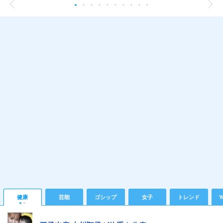
健康
芸能
ゴシップ
女子
トレンド
Y