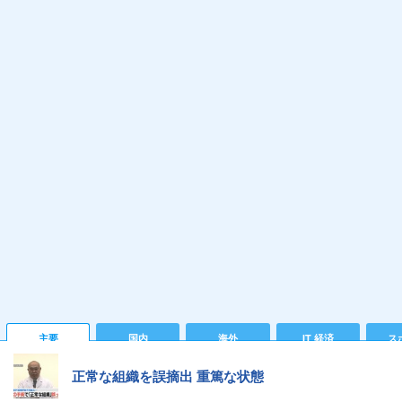
主要
国内
海外
IT 経済
ス
正常な組織を誤摘出 重篤な状態