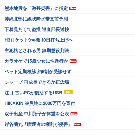
熊本地震を「激甚災害」に指定
沖縄北部に線状降水帯直前予測
下着見たくて盗撮 巡査部長送検
H3ロケット9号機 10日打ち上げへ
主犯格とされる男 無期懲役判決
カラオケで15歳少女に性暴行か
ペット定期検診 約6割が受診せず
シャープ 再成長できるか正念場
注目 古いPCが復活するUSB
HIKAKIN 被災地に2000万円を寄付
双子出産 中川翔子が体重を公表
岸谷蘭丸「喫煙者の権利が侵害」