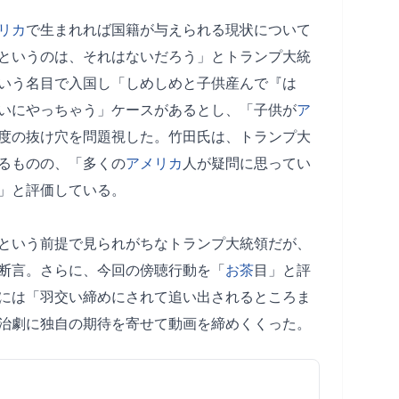
リカ
で生まれれば国籍が与えられる現状について
というのは、それはないだろう」とトランプ大統
いう名目で入国し「しめしめと子供産んで『は
いにやっちゃう」ケースがあるとし、「子供が
ア
度の抜け穴を問題視した。竹田氏は、トランプ大
るものの、「多くの
アメリカ
人が疑問に思ってい
」と評価している。
という前提で見られがちなトランプ大統領だが、
断言。さらに、今回の傍聴行動を「
お茶
目」と評
には「羽交い締めにされて追い出されるところま
治劇に独自の期待を寄せて動画を締めくくった。