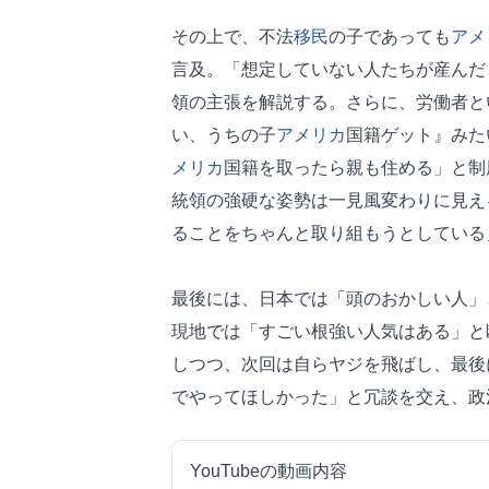
その上で、不法
移民
の子であっても
アメ
言及。「想定していない人たちが産んだ
領の主張を解説する。さらに、労働者と
い、うちの子
アメリカ
国籍ゲット』みた
メリカ
国籍を取ったら親も住める」と制
統領の強硬な姿勢は一見風変わりに見え
ることをちゃんと取り組もうとしている
最後には、日本では「頭のおかしい人」
現地では「すごい根強い人気はある」と
しつつ、次回は自らヤジを飛ばし、最後
でやってほしかった」と冗談を交え、政
YouTubeの動画内容