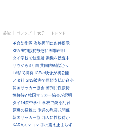
芸能
ゴシップ
女子
トレンド
革命防衛隊 海峡再開に条件提示
KFA 審判接待疑惑に謝罪声明
タイ学校で銃乱射 動機を捜査中
サウジら3カ国 共同防衛協定へ
LA移民摘発 ICEの映像が初公開
メタ社 SNS被害で巨額支払い命令
韓国サッカー協会 審判に性接待
性接待? 韓国サッカー協会が釈明
タイ14歳中学生 学校で銃を乱射
原爆の犠牲に 米兵の慰霊式開催
韓国サッカー協 邦人に性接待か
KARAスンヨン 手の震え止まらず