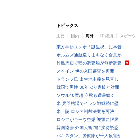
トピックス
主要
国内
海外
IT 経済
スポーツ
東方神起ユンホ「誕生祝」に本音
ホルムズ通航巡りまもなく合意か
竹島周辺で韓の調査船が無断調査
スペイン 伊の入国審査を再開
トランプ氏 出生地主義を見直し
韓国で男性 30年ぶり家族と対面
ソウル40度超 立秋も猛暑続く
米 兵器枯渇でイラン戦継続に壁
米上院 ロシア制裁法案を可決
ロシアがキーウ空爆 迎撃に限界
韓国協会 外国人審判に接待疑惑
パキスタン、警察隊が千人殺害か