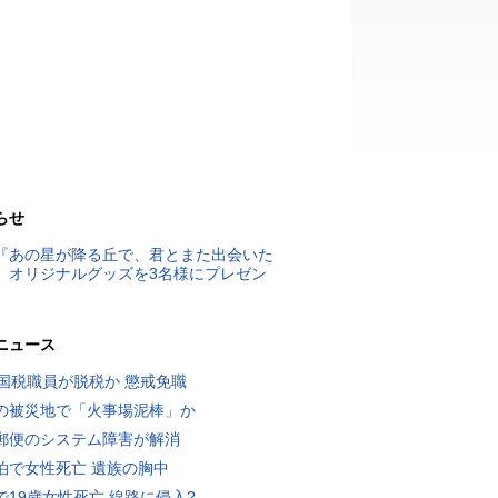
らせ
『あの星が降る丘で、君とまた出会いた
』オリジナルグッズを3名様にプレゼン
ニュース
歳国税職員が脱税か 懲戒免職
の被災地で「火事場泥棒」か
郵便のシステム障害が解消
泊で女性死亡 遺族の胸中
で19歳女性死亡 線路に侵入?