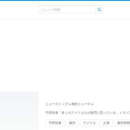
ニューストップ
海外ニュース
>
>
竹田恒泰「多くのアメリカ人が疑問に思っている」トラン
竹田恒泰
裁判
アメリカ
お茶
裁判傍聴