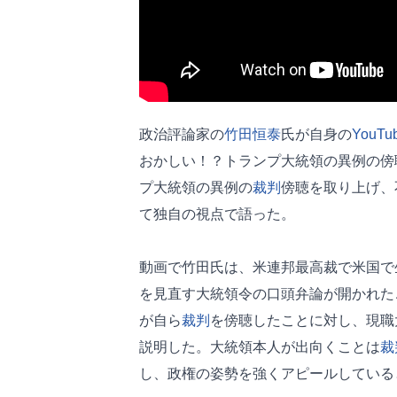
政治評論家の
竹田恒泰
氏が自身の
YouTu
おかしい！？トランプ大統領の異例の
プ大統領の異例の
裁判
傍聴を取り上げ、
て独自の視点で語った。
動画で竹田氏は、米連邦最高裁で米国で
を見直す大統領令の口頭弁論が開かれた
が自ら
裁判
を傍聴したことに対し、現職
説明した。大統領本人が出向くことは
裁
し、政権の姿勢を強くアピールしている