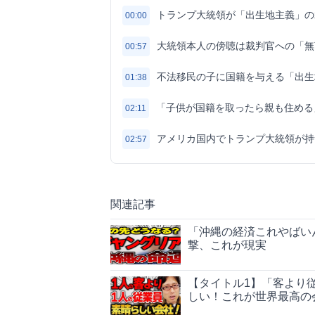
トランプ大統領が「出生地主義」の
00:00
大統領本人の傍聴は裁判官への「無
00:57
不法移民の子に国籍を与える「出生
01:38
「子供が国籍を取ったら親も住める
02:11
アメリカ国内でトランプ大統領が持
02:57
関連記事
「沖縄の経済これやばい
撃、これが現実
【タイトル1】「客より
しい！これが世界最高の