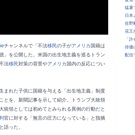
猛暑
日本
佐野
花王
「許
be
チャンネルで「不法
移民
の子が
アメリカ
国籍は
俳優
傍聴」を公開した。米国の出生地主義を巡るトラン
配信
不法
移民
対策の背景や
アメリカ
国内の反応につい
生まれた子供に国籍を与える「出生地主義」制度
ことを、新聞記事を示して紹介。トランプ大統領
大統領としては初めてとみられる異例の行動だと
判
官に対する「無言の圧力になっている」と指摘
と語った。