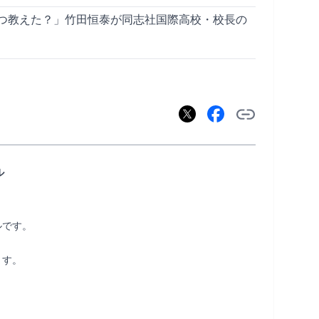
つ教えた？」竹田恒泰が同志社国際高校・校長の
ル
です。

す。

   