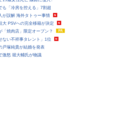
でも「冷房を控える」7割超
人が誤解 海外タトゥー事情
航大 PSVへの完全移籍が決定
が「焼肉店」限定オープン？
せない不祥事タレント」1位
の戸塚純貴が結婚を発表
で激怒 堀大輔氏が物議