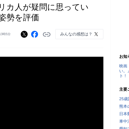
リカ人が疑問に思ってい
姿勢を評価
みんなの感想は？
 13時5分
お知
映画
い。
ト！
主要
25
熊本
日本
車中
愛知