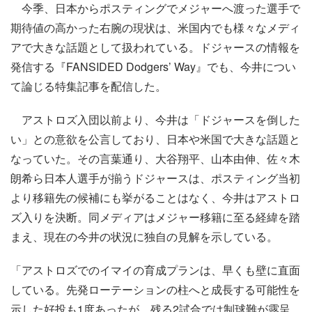
今季、日本からポスティングでメジャーへ渡った選手で
期待値の高かった右腕の現状は、米国内でも様々なメディ
アで大きな話題として扱われている。ドジャースの情報を
発信する『FANSIDED Dodgers’ Way』でも、今井につい
て論じる特集記事を配信した。
アストロズ入団以前より、今井は「ドジャースを倒した
い」との意欲を公言しており、日本や米国で大きな話題と
なっていた。その言葉通り、大谷翔平、山本由伸、佐々木
朗希ら日本人選手が揃うドジャースは、ポスティング当初
より移籍先の候補にも挙がることはなく、今井はアストロ
ズ入りを決断。同メディアはメジャー移籍に至る経緯を踏
まえ、現在の今井の状況に独自の見解を示している。
「アストロズでのイマイの育成プランは、早くも壁に直面
している。先発ローテーションの柱へと成長する可能性を
示した好投も1度あったが、残る2試合では制球難が露呈