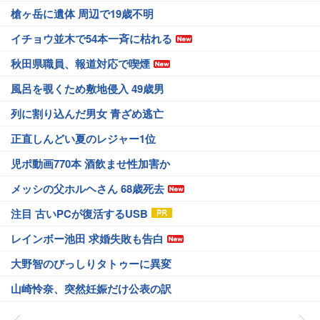
槍ヶ岳に遺体 周辺で19歳不明
イチョウ並木で54本一斉に枯れる
秋田県職員、報道対応で喫煙
風呂を覗くため敷地侵入 49歳男
列に割り込んだ男女 青ざめ逃亡
正直しんどい夏のレジャー1位
児ポ動画770本 酒飲ませ性加害か
メッシの父ホルヘさん 68歳死去
注目 古いPCが復活するUSB
レインボー池田 求婚失敗も告白
大野智のびっしりタトゥーに異変
山崎怜奈、突然妊娠だけ公表の訳