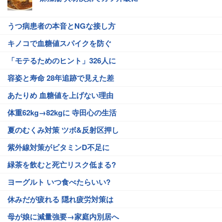
うつ病患者の本音とNGな接し方
キノコで血糖値スパイクを防ぐ
「モテるためのヒント」326人に
容姿と寿命 28年追跡で見えた差
あたりめ 血糖値を上げない理由
体重62kg→82kgに 寺田心の生活
夏のむくみ対策 ツボ&反射区押し
紫外線対策がビタミンD不足に
緑茶を飲むと死亡リスク低まる?
ヨーグルト いつ食べたらいい?
休みだが疲れる 隠れ疲労対策は
母が娘に減量強要→家庭内別居へ