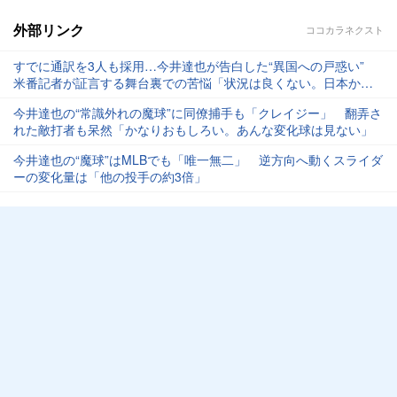
外部リンク
ココカラネクスト
すでに通訳を3人も採用…今井達也が告白した“異国への戸惑い”
米番記者が証言する舞台裏での苦悩「状況は良くない。日本から
やってくる選手には時間がいる」
今井達也の“常識外れの魔球”に同僚捕手も「クレイジー」 翻弄さ
れた敵打者も呆然「かなりおもしろい。あんな変化球は見ない」
今井達也の“魔球”はMLBでも「唯一無二」 逆方向へ動くスライダ
ーの変化量は「他の投手の約3倍」