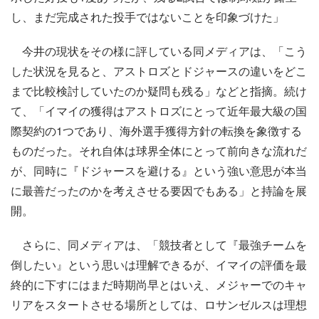
し、まだ完成された投手ではないことを印象づけた」
今井の現状をその様に評している同メディアは、「こう
した状況を見ると、アストロズとドジャースの違いをどこ
まで比較検討していたのか疑問も残る」などと指摘。続け
て、「イマイの獲得はアストロズにとって近年最大級の国
際契約の1つであり、海外選手獲得方針の転換を象徴する
ものだった。それ自体は球界全体にとって前向きな流れだ
が、同時に『ドジャースを避ける』という強い意思が本当
に最善だったのかを考えさせる要因でもある」と持論を展
開。
さらに、同メディアは、「競技者として『最強チームを
倒したい』という思いは理解できるが、イマイの評価を最
終的に下すにはまだ時期尚早とはいえ、メジャーでのキャ
リアをスタートさせる場所としては、ロサンゼルスは理想