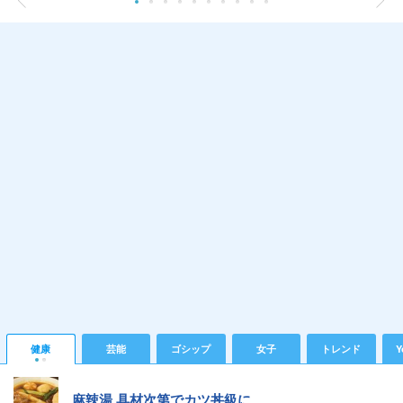
健康
芸能
ゴシップ
女子
トレンド
Y
麻辣湯 具材次第でカツ丼級に