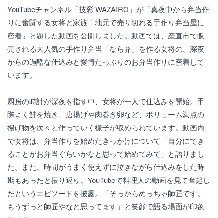
YouTubeチャンネル「技彩 WAZAIRO」が「真夜中から弁当作
りに奮闘する女将と家族！地元で売り切れる手作り弁当屋に
密着」と題した動画を公開しました。動画では、産直市で販
売される大人気の手作り弁当「なら弁」を作る女将の、深夜
からの過酷な仕込みと愛情たっぷりのお弁当作りに密着して
います。
厨房の時計が深夜を指す中、女将が一人で仕込みを開始。手
際よく鮭を焼き、唐揚げや肉巻き卵など、ボリューム満点の
揚げ物を次々と作っていく様子が収められています。動画内
で女将は、弁当作りを始めたきっかけについて「自分にでき
ることがお弁当ぐらいかなと思って始めてみて」と語りまし
た。また、時間がうまく使えずに泣きながら仕込みをした時
期もあったと振り返り、YouTubeで料理人の動画を見て奮起し
たというエピソードを披露。「そっからめっちゃ師匠です。
もうずっと師匠やなと思ってます」と笑顔で語る場面が印象