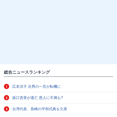
総合ニュースランキング
広末涼子 次男の一言が転機に
1
坂口杏里が逃亡 恩人に不満も?
2
台湾代表、長崎の平和式典を欠席
3