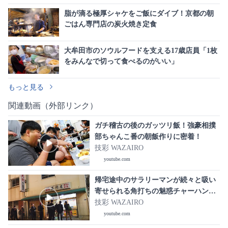
脂が滴る極厚シャケをご飯にダイブ！京都の朝
ごはん専門店の炭火焼き定食
大牟田市のソウルフードを支える17歳店員「1枚
をみんなで切って食べるのがいい」
もっと見る
関連動画（外部リンク）
ガチ稽古の後のガッツリ飯！強豪相撲
部ちゃんこ番の朝飯作りに密着！
技彩 WAZAIRO
youtube.com
帰宅途中のサラリーマンが続々と吸い
寄せられる角打ちの魅惑チャーハン
「玉川屋酒店」の仕込みに密着｜
技彩 WAZAIRO
japanese street food
youtube.com