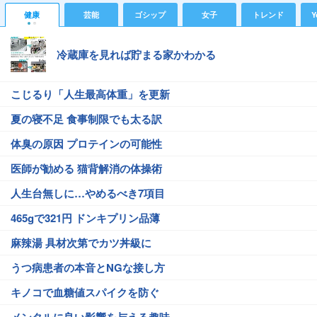
健康
芸能
ゴシップ
女子
トレンド
Y
冷蔵庫を見れば貯まる家かわかる
こじるり「人生最高体重」を更新
夏の寝不足 食事制限でも太る訳
体臭の原因 プロテインの可能性
医師が勧める 猫背解消の体操術
人生台無しに…やめるべき7項目
465gで321円 ドンキプリン品薄
麻辣湯 具材次第でカツ丼級に
うつ病患者の本音とNGな接し方
キノコで血糖値スパイクを防ぐ