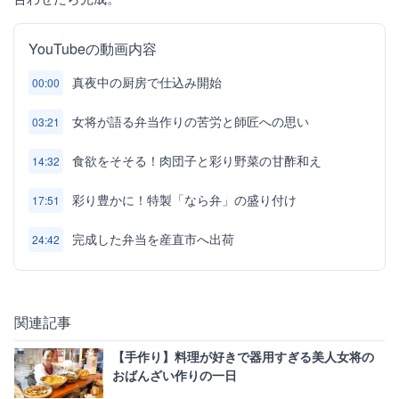
YouTubeの動画内容
真夜中の厨房で仕込み開始
00:00
女将が語る弁当作りの苦労と師匠への思い
03:21
食欲をそそる！肉団子と彩り野菜の甘酢和え
14:32
彩り豊かに！特製「なら弁」の盛り付け
17:51
完成した弁当を産直市へ出荷
24:42
関連記事
【手作り】料理が好きで器用すぎる美人女将の
おばんざい作りの一日