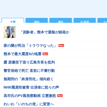
主要
国内
海外
IT 経済
ス
「泥酔者」熊本で通報が頻発か
家の隣が民泊「トラウマなった」
熊本で最大震度4の地震
露 原爆投下巡り広島市長を批判
警官発砲で死亡 直前に不審行動
無期刑の「終身刑化」傾向続く
NHK職員性被害 出演者に怒りの声
高市氏のPV風視察動画 立憲激怒
れいわ「いのちの党」に変更へ