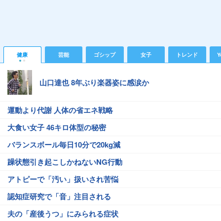
健康
芸能
ゴシップ
女子
トレンド
Y
山口達也 8年ぶり楽器姿に感涙か
運動より代謝 人体の省エネ戦略
大食い女子 46キロ体型の秘密
バランスボール毎日10分で20kg減
躁状態引き起こしかねないNG行動
アトピーで「汚い」扱いされ苦悩
認知症研究で「音」注目される
夫の「産後うつ」にみられる症状