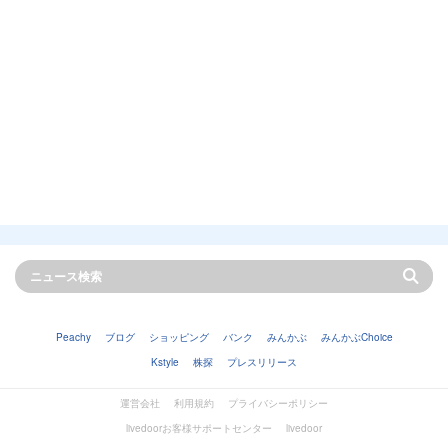
Peachy
ブログ
ショッピング
バンク
みんかぶ
みんかぶChoice
Kstyle
株探
プレスリリース
運営会社
利用規約
プライバシーポリシー
livedoorお客様サポートセンター
livedoor