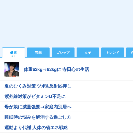
健康
芸能
ゴシップ
女子
トレンド
Y
体重62kg→82kgに 寺田心の生活
夏のむくみ対策 ツボ&反射区押し
紫外線対策がビタミンD不足に
母が娘に減量強要→家庭内別居へ
睡眠時の悩みを解消する過ごし方
運動より代謝 人体の省エネ戦略