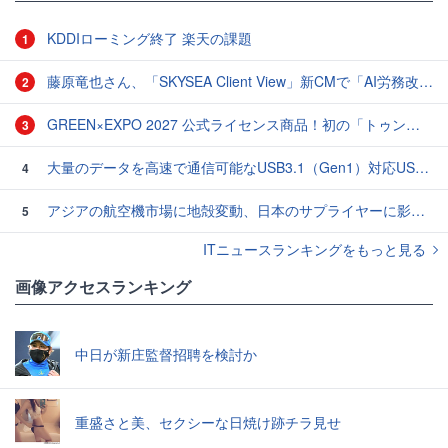
KDDIローミング終了 楽天の課題
1
藤原竜也さん、「SKYSEA Client View」新CMで「AI労務改善」をアピール 働き方をAIが分析したら「すぐに休んで」と言われる？
2
GREEN×EXPO 2027 公式ライセンス商品！初の「トゥンクトゥンク」公式LINEスタンプ、販売開始
3
大量のデータを高速で通信可能なUSB3.1（Gen1）対応USB TypeC - USB TypeAケーブル
4
アジアの航空機市場に地殻変動、日本のサプライヤーに影響も
5
ITニュースランキングをもっと見る
画像アクセスランキング
中日が新庄監督招聘を検討か
重盛さと美、セクシーな日焼け跡チラ見せ