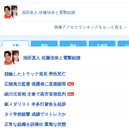
池田直人 佐藤佳奈と電撃結婚
画像アクセスランキングをもっと見る
主要
国内
海外
IT 経済
ス
池田直人 佐藤佳奈と電撃結婚
脱輪したトラック発見 男性死亡
広陵高元監督 保護者に直接謝罪
細川元首相 文春で高市首相批判
銀メダリスト 本多灯被告を起訴
タイ学校銃撃 成績でストレスか
正常な組織を誤摘出 重篤な状態