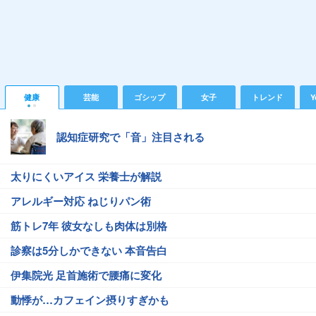
健康
芸能
ゴシップ
女子
トレンド
Y
認知症研究で「音」注目される
太りにくいアイス 栄養士が解説
アレルギー対応 ねじりパン術
筋トレ7年 彼女なしも肉体は別格
診察は5分しかできない 本音告白
伊集院光 足首施術で腰痛に変化
動悸が…カフェイン摂りすぎかも