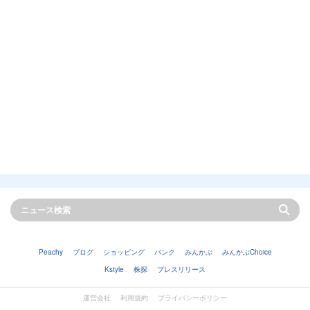
Peachy
ブログ
ショッピング
バンク
みんかぶ
みんかぶChoice
Kstyle
株探
プレスリリース
運営会社
利用規約
プライバシーポリシー