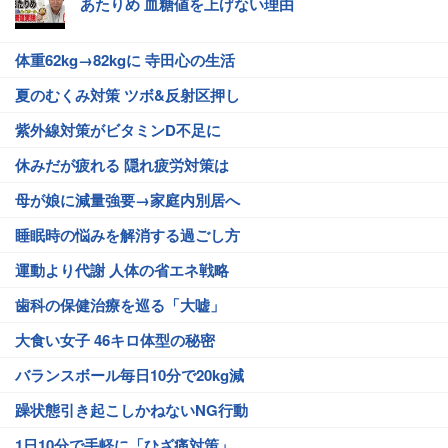
あたりめ 血糖値を上げない理由
体重62kg→82kgに 寺田心の生活
夏のむくみ対策 ツボ&反射区押し
紫外線対策がビタミンD不足に
休みだが疲れる 隠れ疲労対策は
母が娘に減量強要→家庭内別居へ
睡眠時の悩みを解消する過ごし方
運動より代謝 人体の省エネ戦略
歯科の保健治療を巡る「大嘘」
大食い女子 46キロ体型の秘密
バランスボール毎日10分で20kg減
躁状態引き起こしかねないNG行動
1日10分で手軽に「ひざ痛対策」