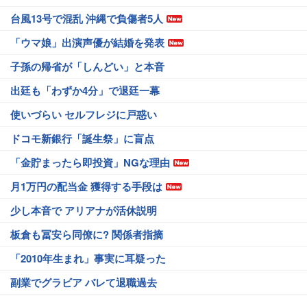
台風13号で混乱 沖縄で負傷者5人
「ウマ娘」出演声優が結婚を発表
子孫の帰省が「しんどい」と本音
出廷も「わずか4分」で退廷一幕
使いづらい セルフレジに戸惑い
ドコモ新銀行「誕生祭」に盲点
「金貯まったら即投資」NGな理由
月1万円の配当金 獲得する手段は
少し本音で アリアナが活休説明
板倉も冨安ら同僚に? 関係者指摘
「2010年生まれ」事実に耳疑った
副業でグラビア バレて退職過去