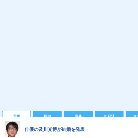
主要
国内
海外
IT 経済
ス
俳優の及川光博が結婚を発表