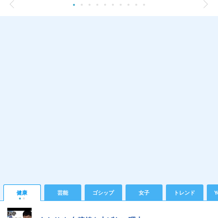
健康
芸能
ゴシップ
女子
トレンド
Y