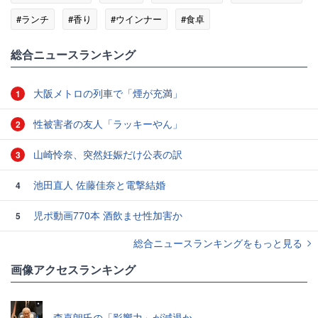
#ランチ
#香り
#ウインナー
#食卓
総合ニュースランキング
大阪メトロの列車で「煙が充満」
1
性被害者の友人「ラッキーやん」
2
山崎怜奈、突然妊娠だけ公表の訳
3
池田直人 佐藤佳奈と電撃結婚
4
児ポ動画770本 酒飲ませ性加害か
5
総合ニュースランキングをもっと見る
画像アクセスランキング
森喜朗氏の「影響力」が減退か