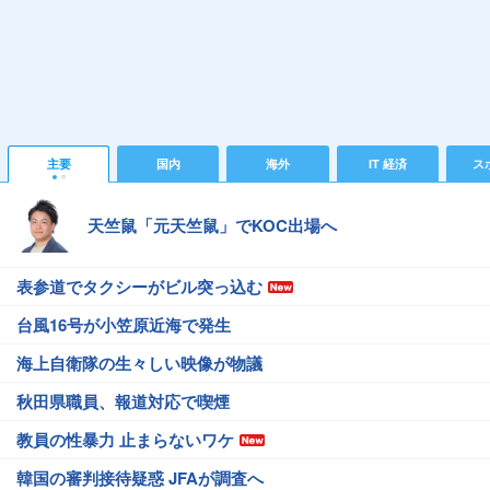
主要
国内
海外
IT 経済
ス
天竺鼠「元天竺鼠」でKOC出場へ
表参道でタクシーがビル突っ込む
台風16号が小笠原近海で発生
海上自衛隊の生々しい映像が物議
秋田県職員、報道対応で喫煙
教員の性暴力 止まらないワケ
韓国の審判接待疑惑 JFAが調査へ