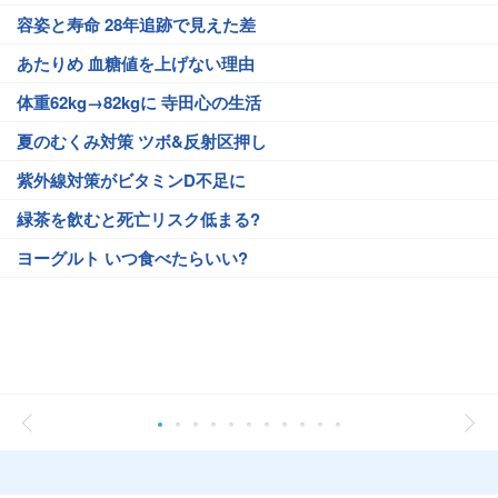
容姿と寿命 28年追跡で見えた差
あたりめ 血糖値を上げない理由
体重62kg→82kgに 寺田心の生活
夏のむくみ対策 ツボ&反射区押し
紫外線対策がビタミンD不足に
緑茶を飲むと死亡リスク低まる?
ヨーグルト いつ食べたらいい?