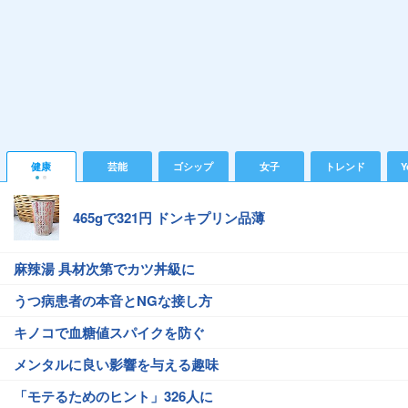
健康
芸能
ゴシップ
女子
トレンド
Y
465gで321円 ドンキプリン品薄
麻辣湯 具材次第でカツ丼級に
うつ病患者の本音とNGな接し方
キノコで血糖値スパイクを防ぐ
メンタルに良い影響を与える趣味
「モテるためのヒント」326人に