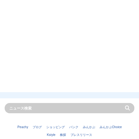
Peachy
ブログ
ショッピング
バンク
みんかぶ
みんかぶChoice
Kstyle
株探
プレスリリース