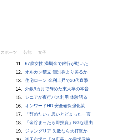
スポーツ
芸能
女子
11.
67歳女性 満期金で銀行が動いた
12.
オルカン積立 個別株より劣るか
13.
住宅ローン 金利上昇で30代直撃
14.
外銀9カ月で辞めた東大卒の本音
15.
シニアが夜行バス利用 体験語る
16.
オンワードHD 安全確保強化策
17.
「辞めたい」思いとどまった一言
18.
「金貯まったら即投資」NGな理由
19.
ジャングリア 失敗なら大打撃か
20.
楽天市場に「AI店長」の登場示唆