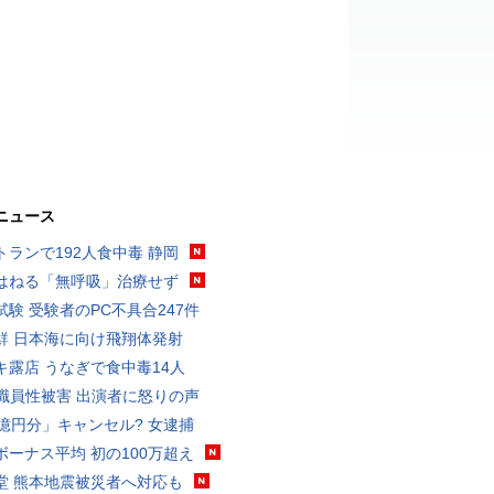
ニュース
トランで192人食中毒 静岡
はねる「無呼吸」治療せず
試験 受験者のPC不具合247件
鮮 日本海に向け飛翔体発射
キ露店 うなぎで食中毒14人
K職員性被害 出演者に怒りの声
3億円分」キャンセル? 女逮捕
ボーナス平均 初の100万超え
堂 熊本地震被災者へ対応も