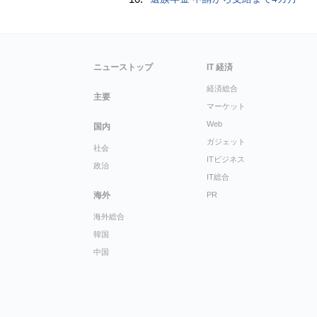
ニューストップ
IT 経済
経済総合
主要
マーケット
Web
国内
ガジェット
社会
ITビジネス
政治
IT総合
海外
PR
海外総合
韓国
中国