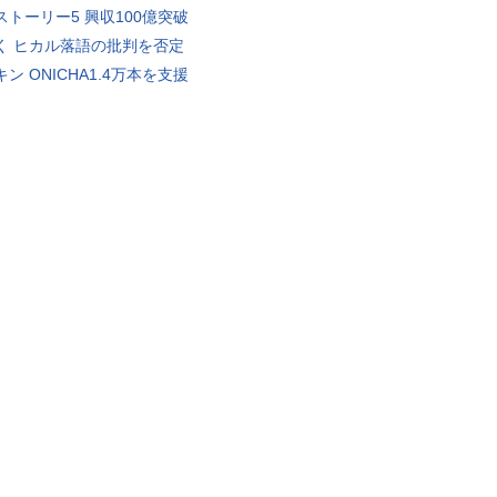
ストーリー5 興収100億突破
く ヒカル落語の批判を否定
ン ONICHA1.4万本を支援