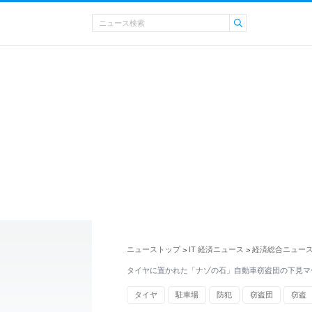
ニューストップ
IT 経済ニュース
経済総合ニュー
>
>
タイヤに置かれた「ナゾの石」自動車窃盗団の下見マ
タイヤ
駐車場
防犯
窃盗団
窃盗