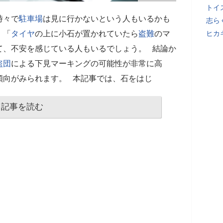
トイ
時々で
駐車場
は見に行かないという人もいるかも
志ら
、「
タイヤ
の上に小石が置かれていたら
盗難
のマ
ヒカキ
て、不安を感じている人もいるでしょう。 結論か
盗団
による下見マーキングの可能性が非常に高
傾向がみられます。 本記事では、石をはじ
記事を読む