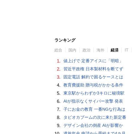
ランキング
総合
国内
政治
海外
経済
IT
1.
値上げで 定番アイスに「明暗」
2.
習近平政権 日本製材料を断てず
3.
固定電話 解約で困るケースとは
4.
教育費援助 贈与税がかかる条件
5.
東京駅からわずか3キロに秘境駅
6.
AIが指示なくサイバー攻撃 発表
7.
子にお金の教育 一番NGな行為は
8.
タピオカブームの次に来た新定番
9.
デザイン会社の倒産 AIが影響か
10.
遺族年金 申請から受給まで4カ月