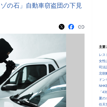
ゾの石」自動車窃盗団の下見
主要
レス
女性
司法
北朝
ドン
NH
「4
夏の
任天