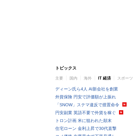
トピックス
主要
国内
海外
IT 経済
スポーツ
ディーン氏ら4人 AI新会社を創業
外貨保険 円安で評価額が上振れ
「SNOW」ステマ違反で措置命令
円安副業 英語不要で外貨を稼ぐ
トロン計画 米に狙われた顛末
住宅ローン 金利上昇で30代直撃