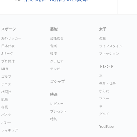
スポーツ
芸能
女子
海外サッカー
芸能総合
恋愛
日本代表
音楽
ライフスタイル
Jリーグ
韓流
ファッション
プロ野球
グラビア
トレンド
MLB
テレビ
本
ゴルフ
ゴシップ
教育・仕事
テニス
からだ
格闘技
映画
マネー
競馬
レビュー
車
相撲
プレゼント
グルメ
バスケ
特集
バレー
YouTube
フィギュア