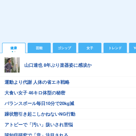
健康
芸能
ゴシップ
女子
トレンド
Y
山口達也 8年ぶり楽器姿に感涙か
運動より代謝 人体の省エネ戦略
大食い女子 46キロ体型の秘密
バランスボール毎日10分で20kg減
躁状態引き起こしかねないNG行動
アトピーで「汚い」扱いされ苦悩
認知症研究で「音」注目される