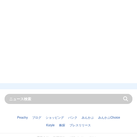
Peachy
ブログ
ショッピング
バンク
みんかぶ
みんかぶChoice
Kstyle
株探
プレスリリース