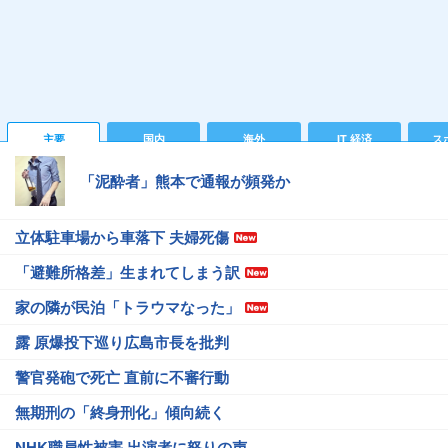
主要
国内
海外
IT 経済
ス
「泥酔者」熊本で通報が頻発か
立体駐車場から車落下 夫婦死傷
「避難所格差」生まれてしまう訳
家の隣が民泊「トラウマなった」
露 原爆投下巡り広島市長を批判
警官発砲で死亡 直前に不審行動
無期刑の「終身刑化」傾向続く
NHK職員性被害 出演者に怒りの声