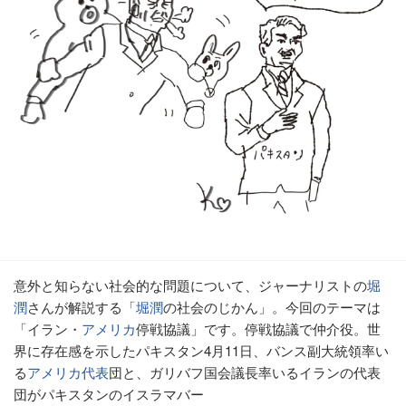
意外と知らない社会的な問題について、ジャーナリストの
堀
潤
さんが解説する「
堀潤
の社会のじかん」。今回のテーマは
「イラン・
アメリカ
停戦協議」です。停戦協議で仲介役。世
界に存在感を示したパキスタン4月11日、バンス副大統領率い
る
アメリカ代表
団と、ガリバフ国会議長率いるイランの代表
団がパキスタンのイスラマバー