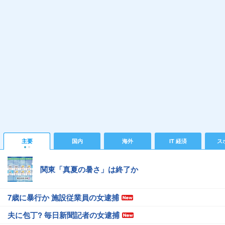
主要
国内
海外
IT 経済
ス
関東「真夏の暑さ」は終了か
7歳に暴行か 施設従業員の女逮捕
夫に包丁? 毎日新聞記者の女逮捕