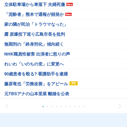
立体駐車場から車落下 夫婦死傷
「泥酔者」熊本で通報が頻発か
家の隣が民泊「トラウマなった」
露 原爆投下巡り広島市長を批判
無期刑の「終身刑化」傾向続く
NHK職員性被害 出演者に怒りの声
れいわ「いのちの党」に変更へ
90歳患者を殴る? 看護助手を逮捕
藤原竜也「労務改善」をアピール
元TBSアナの山本里菜 離婚を公表