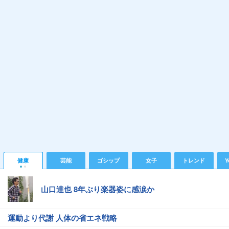
健康
芸能
ゴシップ
女子
トレンド
Y
山口達也 8年ぶり楽器姿に感涙か
運動より代謝 人体の省エネ戦略