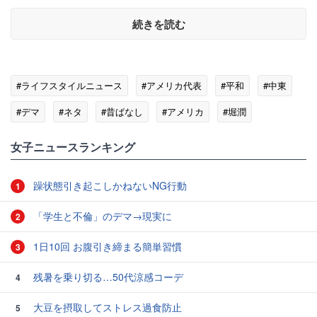
続きを読む
#ライフスタイルニュース
#アメリカ代表
#平和
#中東
#デマ
#ネタ
#昔ばなし
#アメリカ
#堀潤
女子ニュースランキング
躁状態引き起こしかねないNG行動
1
「学生と不倫」のデマ→現実に
2
1日10回 お腹引き締まる簡単習慣
3
残暑を乗り切る…50代涼感コーデ
4
大豆を摂取してストレス過食防止
5