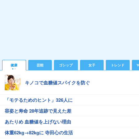
健康
芸能
ゴシップ
女子
トレンド
Y
キノコで血糖値スパイクを防ぐ
「モテるためのヒント」326人に
容姿と寿命 28年追跡で見えた差
あたりめ 血糖値を上げない理由
体重62kg→82kgに 寺田心の生活