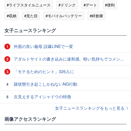
#ライフスタイルニュース
#ドリンク
#デート
#便利
#収納
#見た目
#モバイルバッテリー
#絆創膏
女子ニュースランキング
外面の良い義母 誤爆LINEで一変
1
アダルトサイトの書き込みに違和感。軽い気持ちでコメントしてみると…／近畿地方のある場所について（1）
2
「モテるためのヒント」326人に
3
躁状態引き起こしかねないNG行動
4
古見えするアイシャドウの特徴
5
女子ニュースランキングをもっと見る
画像アクセスランキング