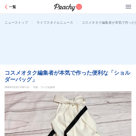
Peachy
一覧
>
>
コスメオタク編集者が本気で作った
ニューストップ
ライフスタイルニュース
コスメオタク編集者が本気で作った便利な「ショル
ダーバッグ」
2026年5月2日 21時11分
写真：ウレぴあ総研