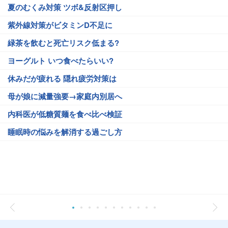
夏のむくみ対策 ツボ&反射区押し
紫外線対策がビタミンD不足に
緑茶を飲むと死亡リスク低まる?
ヨーグルト いつ食べたらいい?
休みだが疲れる 隠れ疲労対策は
母が娘に減量強要→家庭内別居へ
内科医が低糖質麺を食べ比べ検証
睡眠時の悩みを解消する過ごし方