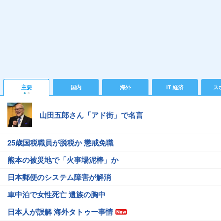
主要
国内
海外
IT 経済
ス
山田五郎さん「アド街」で名言
25歳国税職員が脱税か 懲戒免職
熊本の被災地で「火事場泥棒」か
日本郵便のシステム障害が解消
車中泊で女性死亡 遺族の胸中
日本人が誤解 海外タトゥー事情