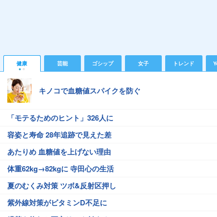
健康
芸能
ゴシップ
女子
トレンド
Y
キノコで血糖値スパイクを防ぐ
「モテるためのヒント」326人に
容姿と寿命 28年追跡で見えた差
あたりめ 血糖値を上げない理由
体重62kg→82kgに 寺田心の生活
夏のむくみ対策 ツボ&反射区押し
紫外線対策がビタミンD不足に