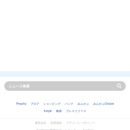
Peachy
ブログ
ショッピング
バンク
みんかぶ
みんかぶChoice
Kstyle
株探
プレスリリース
運営会社
利用規約
プライバシーポリシー