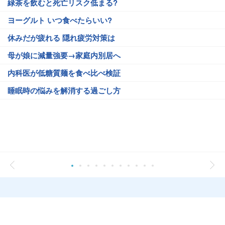
緑茶を飲むと死亡リスク低まる?
ヨーグルト いつ食べたらいい?
休みだが疲れる 隠れ疲労対策は
母が娘に減量強要→家庭内別居へ
内科医が低糖質麺を食べ比べ検証
睡眠時の悩みを解消する過ごし方