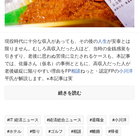
現役時代に十分な収入があっても、その後の
人生
が安泰とは
限りません。むしろ高収入だった人ほど、当時の金銭感覚を
引きずり、老後に思わぬ苦境に立たされるケースも。本記事
では、佐藤さん（仮名）の事例とともに、高収入だった人が
老後破綻に陥りやすい理由をFP
相談
ねっと・認定FPの
小川洋
平氏が解説します。※本記事は実
続きを読む
#IT 経済ニュース
#経済総合ニュース
#退職金
#小川洋
#ホテル
#祭り
#ゴルフ
#相談
#離婚
#帰省