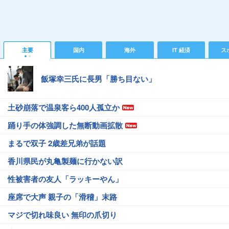
主要
国内
海外
IT 経済
ス
飯塚幸三氏に長男「勝ち目ない」
土砂崩落で温泉客ら400人孤立か
踊り手の体強調した無断動画拡散
まるで双子 2歳差兄弟が話題
香川県民が丸亀製麺に行かない訳
性被害者の友人「ラッキーやん」
座席で大声 親子の「滑稽」末路
マジで切れ味良い 無印の爪切り