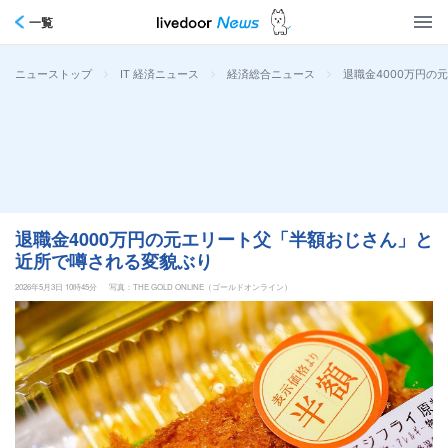
一覧
>
>
>
退職金4000万円
ニューストップ
IT 経済ニュース
経済総合ニュース
退職金4000万円の元エリート父「半額おじさん」と
近所で噂される変貌ぶり
2026年5月3日 10時45分
写真：THE GOLD ONLINE（ゴールドオンライン）