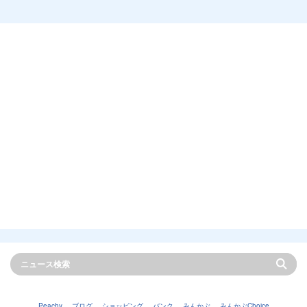
Peachy
ブログ
ショッピング
バンク
みんかぶ
みんかぶChoice