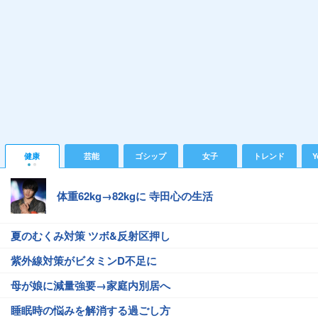
健康
芸能
ゴシップ
女子
トレンド
Y
体重62kg→82kgに 寺田心の生活
夏のむくみ対策 ツボ&反射区押し
紫外線対策がビタミンD不足に
母が娘に減量強要→家庭内別居へ
睡眠時の悩みを解消する過ごし方