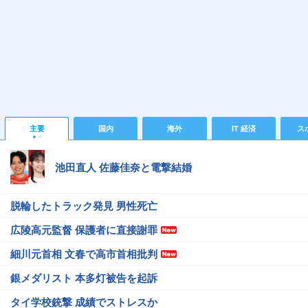
主要
国内
海外
IT 経済
ス
池田直人 佐藤佳奈と電撃結婚
脱輪したトラック発見 男性死亡
広陵高元監督 保護者に直接謝罪
細川元首相 文春で高市首相批判
銀メダリスト 本多灯被告を起訴
タイ学校銃撃 成績でストレスか