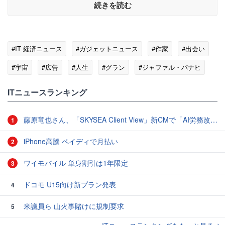
続きを読む
#IT 経済ニュース
#ガジェットニュース
#作家
#出会い
#宇宙
#広告
#人生
#グラン
#ジャファル・パナヒ
ITニュースランキング
藤原竜也さん、「SKYSEA Client View」新CMで「AI労務改善」をアピール 働き方をAIが分析したら「すぐに休んで」と言われる？
1
iPhone高騰 ペイディで月払い
2
ワイモバイル 単身割引は1年限定
3
ドコモ U15向け新プラン発表
4
米議員ら 山火事賭けに規制要求
5