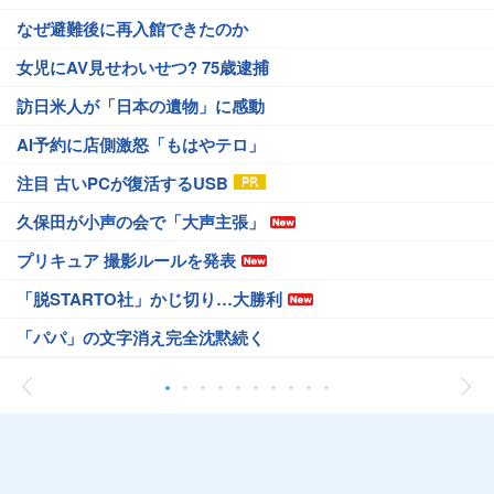
なぜ避難後に再入館できたのか
女児にAV見せわいせつ? 75歳逮捕
訪日米人が「日本の遺物」に感動
AI予約に店側激怒「もはやテロ」
注目 古いPCが復活するUSB
久保田が小声の会で「大声主張」
プリキュア 撮影ルールを発表
「脱STARTO社」かじ切り…大勝利
「パパ」の文字消え完全沈黙続く