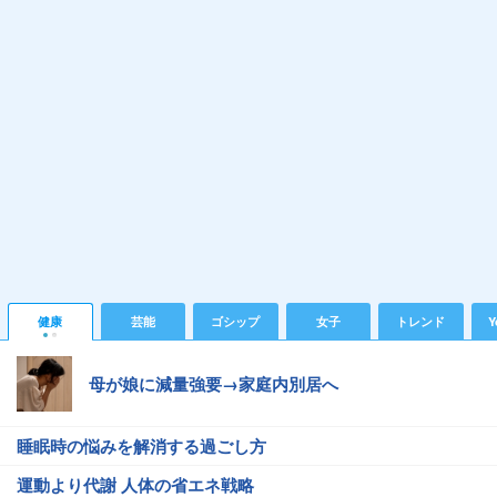
健康
芸能
ゴシップ
女子
トレンド
Y
母が娘に減量強要→家庭内別居へ
睡眠時の悩みを解消する過ごし方
運動より代謝 人体の省エネ戦略