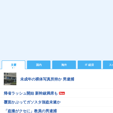
主要
国内
海外
IT 経済
ス
未成年の裸体写真所持か 男逮捕
帰省ラッシュ開始 新幹線満席も
覆面かぶってガソスタ強盗未遂か
「盗撮がクセに」教員の男逮捕