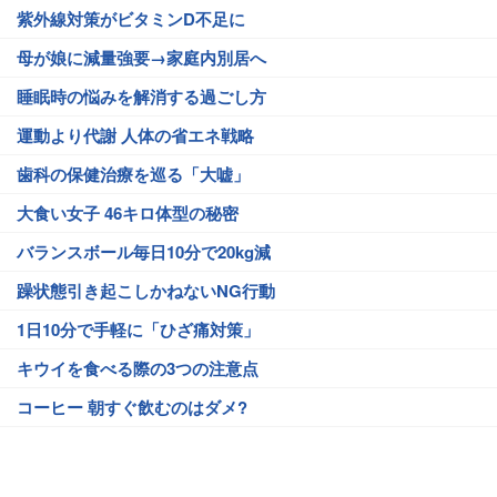
紫外線対策がビタミンD不足に
母が娘に減量強要→家庭内別居へ
睡眠時の悩みを解消する過ごし方
運動より代謝 人体の省エネ戦略
歯科の保健治療を巡る「大嘘」
大食い女子 46キロ体型の秘密
バランスボール毎日10分で20kg減
躁状態引き起こしかねないNG行動
1日10分で手軽に「ひざ痛対策」
キウイを食べる際の3つの注意点
コーヒー 朝すぐ飲むのはダメ?