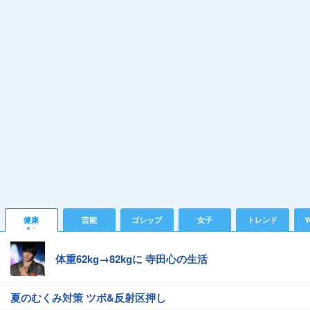
健康
芸能
ゴシップ
女子
トレンド
Y
体重62kg→82kgに 寺田心の生活
夏のむくみ対策 ツボ&反射区押し