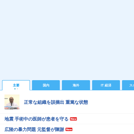
主要
国内
海外
IT 経済
ス
正常な組織を誤摘出 重篤な状態
地震 手術中の医師が患者を守る
広陵の暴力問題 元監督が陳謝