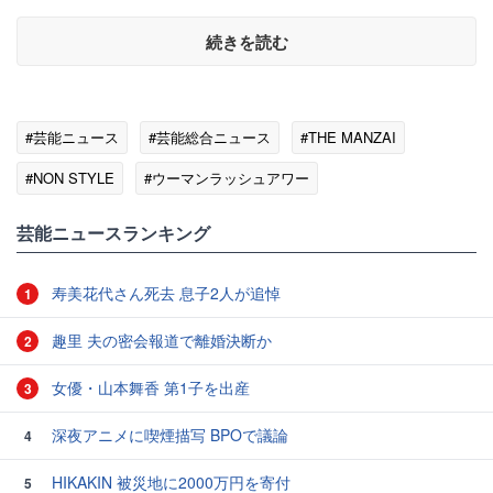
続きを読む
#芸能ニュース
#芸能総合ニュース
#THE MANZAI
#NON STYLE
#ウーマンラッシュアワー
#流れ星☆（お笑い）
#銀シャリ
芸能ニュースランキング
寿美花代さん死去 息子2人が追悼
1
趣里 夫の密会報道で離婚決断か
2
女優・山本舞香 第1子を出産
3
深夜アニメに喫煙描写 BPOで議論
4
HIKAKIN 被災地に2000万円を寄付
5