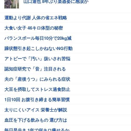
山口達也 8年ぶり楽器姿に感涙か
運動より代謝 人体の省エネ戦略
大食い女子 46キロ体型の秘密
バランスボール毎日10分で20kg減
躁状態引き起こしかねないNG行動
アトピーで「汚い」扱いされ苦悩
認知症研究で「音」注目される
夫の「産後うつ」にみられる症状
大豆を摂取してストレス過食防止
1日10回 お腹引き締まる簡単習慣
太りにくいアイス 栄養士が解説
血圧を下げる飲みもの 選び方は
毎日早歩き 1年で何キロ痩せるか