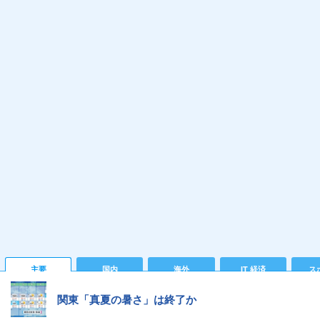
主要
国内
海外
IT 経済
ス
関東「真夏の暑さ」は終了か