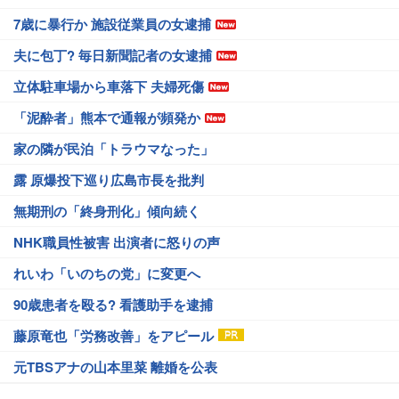
7歳に暴行か 施設従業員の女逮捕
夫に包丁? 毎日新聞記者の女逮捕
立体駐車場から車落下 夫婦死傷
「泥酔者」熊本で通報が頻発か
家の隣が民泊「トラウマなった」
露 原爆投下巡り広島市長を批判
無期刑の「終身刑化」傾向続く
NHK職員性被害 出演者に怒りの声
れいわ「いのちの党」に変更へ
90歳患者を殴る? 看護助手を逮捕
藤原竜也「労務改善」をアピール
元TBSアナの山本里菜 離婚を公表