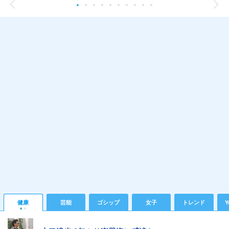
健康
芸能
ゴシップ
女子
トレンド
Y