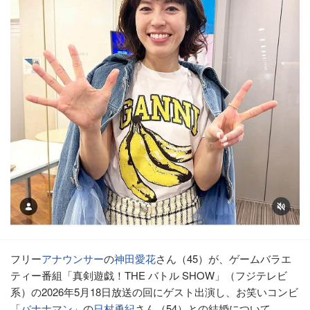
フリー
アナウンサー
の
神田愛花
さん（45）が、ゲームバラエ
ティー番組「真剣遊戯！THE バトル SHOW」（フジテレビ
系）の2026年5月18日放送の回にゲスト出演し、お笑いコンビ
「
バナナマン
」の
日村勇紀
さん（54）との結婚について、