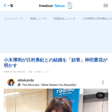
一覧
>
>
>
小木博明が日村勇紀と
ニューストップ
芸能ニュース
芸能総合ニュース
小木博明が日村勇紀との結婚を「妨害」神田愛花が
明かす
2026年5月19日 18時16分
写真：J-CASTニュース