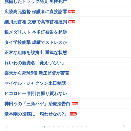
脱輪したトラック発見 男性死亡
広陵高元監督 保護者に直接謝罪
細川元首相 文春で高市首相批判
銀メダリスト 本多灯被告を起訴
タイ学校銃撃 成績でストレスか
正常な組織を誤摘出 重篤な状態
れいわの新党名「覚えづらい」
楽天から死球5個 新庄監督が苦言
マイケル・ジャクソン来日秘話
ヒコロヒー 割引お握り買わない
神田うの「三角ハゲ」治療法告白
堂本剛の投稿に「匂わせなの?」