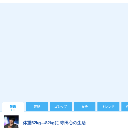
健康
芸能
ゴシップ
女子
トレンド
Y
体重62kg→82kgに 寺田心の生活