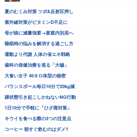
夏のむくみ対策 ツボ&反射区押し
紫外線対策がビタミンD不足に
母が娘に減量強要→家庭内別居へ
睡眠時の悩みを解消する過ごし方
運動より代謝 人体の省エネ戦略
歯科の保健治療を巡る「大嘘」
大食い女子 46キロ体型の秘密
バランスボール毎日10分で20kg減
躁状態引き起こしかねないNG行動
1日10分で手軽に「ひざ痛対策」
キウイを食べる際の3つの注意点
コーヒー 朝すぐ飲むのはダメ?