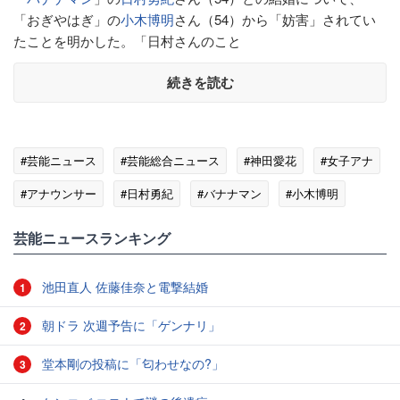
「おぎやはぎ」の
小木博明
さん（54）から「妨害」されてい
たことを明かした。「日村さんのこと
続きを読む
#芸能ニュース
#芸能総合ニュース
#神田愛花
#女子アナ
#アナウンサー
#日村勇紀
#バナナマン
#小木博明
芸能ニュースランキング
池田直人 佐藤佳奈と電撃結婚
1
朝ドラ 次週予告に「ゲンナリ」
2
堂本剛の投稿に「匂わせなの?」
3