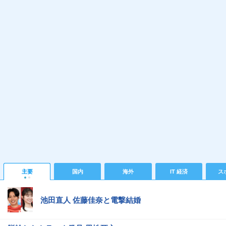
主要
国内
海外
IT 経済
ス
池田直人 佐藤佳奈と電撃結婚