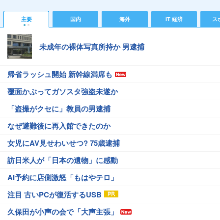
主要
国内
海外
IT 経済
ス
未成年の裸体写真所持か 男逮捕
帰省ラッシュ開始 新幹線満席も
覆面かぶってガソスタ強盗未遂か
「盗撮がクセに」教員の男逮捕
なぜ避難後に再入館できたのか
女児にAV見せわいせつ? 75歳逮捕
訪日米人が「日本の遺物」に感動
AI予約に店側激怒「もはやテロ」
注目 古いPCが復活するUSB
久保田が小声の会で「大声主張」