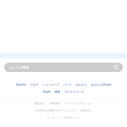
Peachy
ブログ
ショッピング
バンク
みんかぶ
みんかぶChoice
Kstyle
株探
プレスリリース
運営会社
利用規約
プライバシーポリシー
livedoorお客様サポートセンター
livedoor
コンテンツ・広告ポリシー