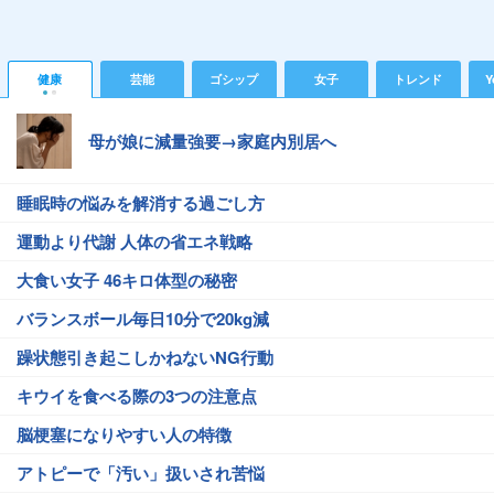
健康
芸能
ゴシップ
女子
トレンド
Y
母が娘に減量強要→家庭内別居へ
睡眠時の悩みを解消する過ごし方
運動より代謝 人体の省エネ戦略
大食い女子 46キロ体型の秘密
バランスボール毎日10分で20kg減
躁状態引き起こしかねないNG行動
キウイを食べる際の3つの注意点
脳梗塞になりやすい人の特徴
アトピーで「汚い」扱いされ苦悩