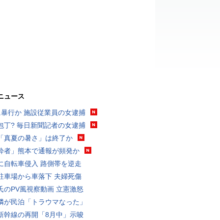
ニュース
に暴行か 施設従業員の女逮捕
包丁? 毎日新聞記者の女逮捕
「真夏の暑さ」は終了か
酔者」熊本で通報が頻発か
に自転車侵入 路側帯を逆走
駐車場から車落下 夫婦死傷
氏のPV風視察動画 立憲激怒
隣が民泊「トラウマなった」
新幹線の再開「8月中」示唆