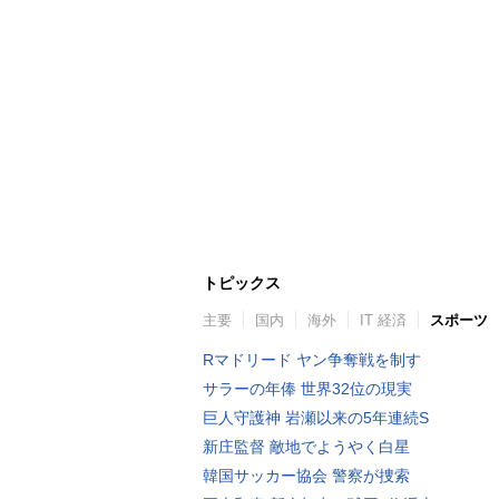
トピックス
主要
国内
海外
IT 経済
スポーツ
Rマドリード ヤン争奪戦を制す
サラーの年俸 世界32位の現実
巨人守護神 岩瀬以来の5年連続S
新庄監督 敵地でようやく白星
韓国サッカー協会 警察が捜索