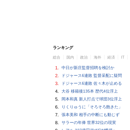
ランキング
総合
国内
政治
海外
経済
IT
1.
中日が新庄監督招聘を検討か
2.
ドジャース6連敗 監督采配に疑問
3.
ドジャース6連敗 佐々木が止める
4.
大谷 移籍後135本 歴代4位浮上
5.
岡本和真 新人打点で球団3位浮上
6.
りくりゅうに「そろそろ飽きた」
7.
張本美和 相手の中断にも動じず
8.
サラーの年俸 世界32位の現実