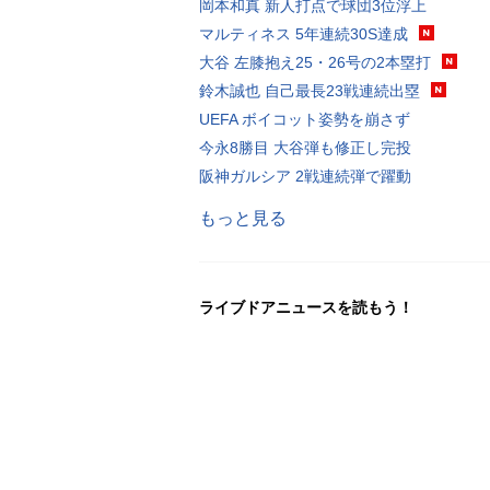
岡本和真 新人打点で球団3位浮上
マルティネス 5年連続30S達成
大谷 左膝抱え25・26号の2本塁打
鈴木誠也 自己最長23戦連続出塁
UEFA ボイコット姿勢を崩さず
今永8勝目 大谷弾も修正し完投
阪神ガルシア 2戦連続弾で躍動
もっと見る
ライブドアニュースを読もう！