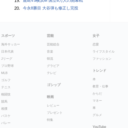
19.
鹿島VS横浜M 国立6万人の開幕戦
20.
今永8勝目 大谷弾も修正し完投
スポーツ
芸能
女子
海外サッカー
芸能総合
恋愛
日本代表
音楽
ライフスタイル
Jリーグ
韓流
ファッション
プロ野球
グラビア
トレンド
MLB
テレビ
本
ゴルフ
ゴシップ
教育・仕事
テニス
からだ
格闘技
映画
マネー
競馬
レビュー
車
相撲
プレゼント
グルメ
バスケ
特集
バレー
YouTube