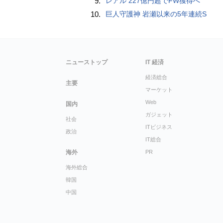
9.
レアル 227億円超でFW獲得へ
10.
巨人守護神 岩瀬以来の5年連続S
ニューストップ
IT 経済
経済総合
主要
マーケット
Web
国内
ガジェット
社会
ITビジネス
政治
IT総合
海外
PR
海外総合
韓国
中国