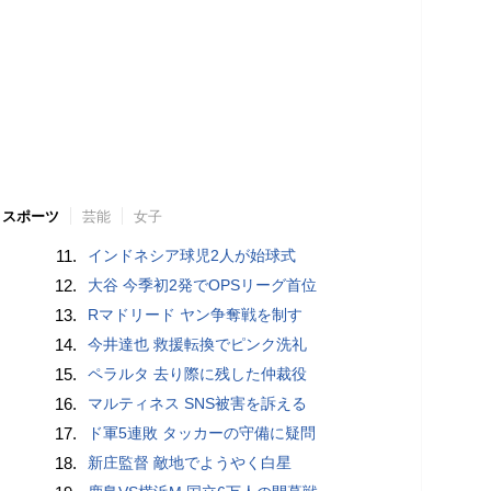
スポーツ
芸能
女子
11.
インドネシア球児2人が始球式
12.
大谷 今季初2発でOPSリーグ首位
13.
Rマドリード ヤン争奪戦を制す
14.
今井達也 救援転換でピンク洗礼
15.
ペラルタ 去り際に残した仲裁役
16.
マルティネス SNS被害を訴える
17.
ド軍5連敗 タッカーの守備に疑問
18.
新庄監督 敵地でようやく白星