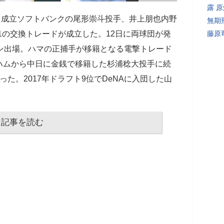
露 
ド成立ソフトバンクの尾形崇斗投手、井上朋也内野
無期
対1の交換トレードが成立した。12日に両球団が発
藤原
ン出場。ハマの正捕手が移籍となる電撃トレード
ハムから中日に金銭で移籍した杉浦稔大投手に続
た。2017年ドラフト9位でDeNAに入団した山
記事を読む