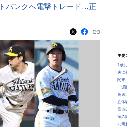
ソフトバンクへ電撃トレード…正
主要
7歳
夫に
関東
「泥
高速
立体
高市
家の
九州