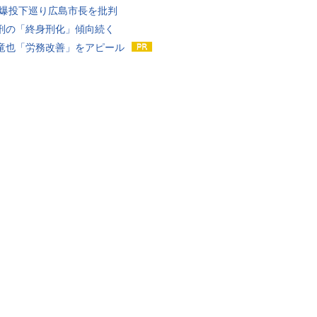
原爆投下巡り広島市長を批判
刑の「終身刑化」傾向続く
竜也「労務改善」をアピール