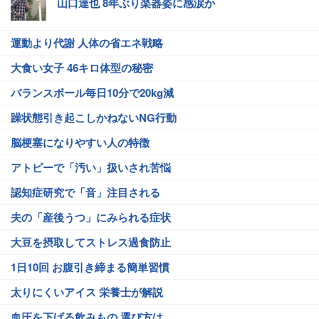
山口達也 8年ぶり楽器姿に感涙か
運動より代謝 人体の省エネ戦略
大食い女子 46キロ体型の秘密
バランスボール毎日10分で20kg減
躁状態引き起こしかねないNG行動
脳梗塞になりやすい人の特徴
アトピーで「汚い」扱いされ苦悩
認知症研究で「音」注目される
夫の「産後うつ」にみられる症状
大豆を摂取してストレス過食防止
1日10回 お腹引き締まる簡単習慣
太りにくいアイス 栄養士が解説
血圧を下げる飲みもの 選び方は