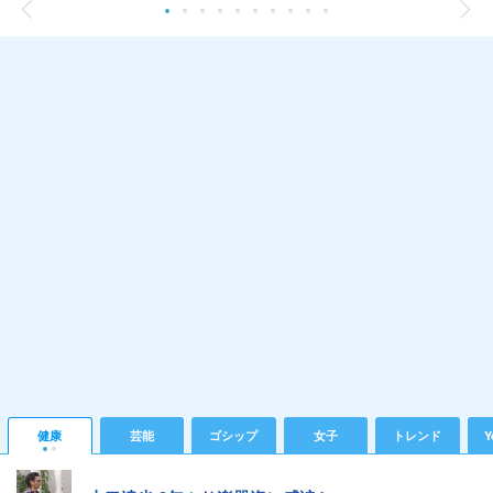
健康
芸能
ゴシップ
女子
トレンド
Y