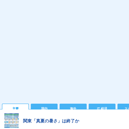
主要
国内
海外
IT 経済
ス
関東「真夏の暑さ」は終了か