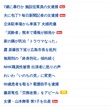
7歳に暴行か 施設従業員の女逮捕
夫に包丁? 毎日新聞記者の女逮捕
立体駐車場から車落下 夫婦死傷
「泥酔者」熊本で通報が頻発か
家の隣が民泊「トラウマなった」
露 原爆投下巡り広島市長を批判
無期刑の「終身刑化」傾向続く
NHK職員性被害 出演者に怒りの声
れいわ「いのちの党」に変更へ
90歳患者を殴る? 看護助手を逮捕
藤原竜也「労務改善」をアピール
女優・山本舞香 第1子を出産