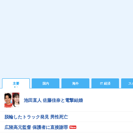
主要
国内
海外
IT 経済
ス
池田直人 佐藤佳奈と電撃結婚
脱輪したトラック発見 男性死亡
広陵高元監督 保護者に直接謝罪