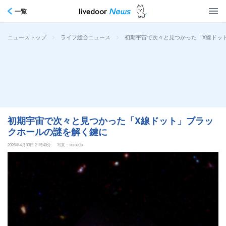
一覧
>
>
初期宇宙で次々と見つかった「X線ドッ
ニューストップ
ライフ総合ニュース
初期宇宙で次々と見つかった「X線ドット」ブラッ
クホールの謎を解く鍵に
2026年4月30日 21時40分
写真：sorae.jp