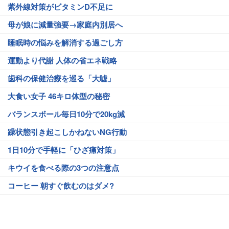
紫外線対策がビタミンD不足に
母が娘に減量強要→家庭内別居へ
睡眠時の悩みを解消する過ごし方
運動より代謝 人体の省エネ戦略
歯科の保健治療を巡る「大嘘」
大食い女子 46キロ体型の秘密
バランスボール毎日10分で20kg減
躁状態引き起こしかねないNG行動
1日10分で手軽に「ひざ痛対策」
キウイを食べる際の3つの注意点
コーヒー 朝すぐ飲むのはダメ?