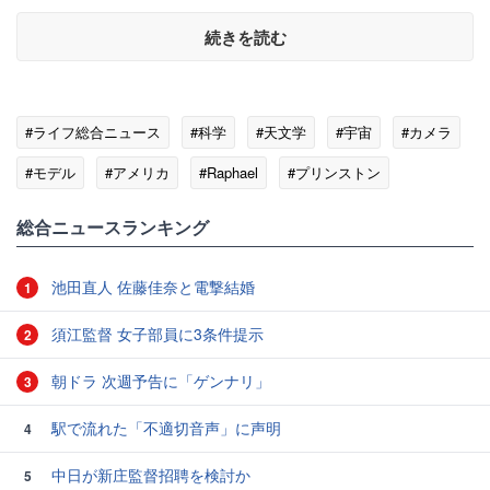
続きを読む
#ライフ総合ニュース
#科学
#天文学
#宇宙
#カメラ
#モデル
#アメリカ
#Raphael
#プリンストン
総合ニュースランキング
池田直人 佐藤佳奈と電撃結婚
1
須江監督 女子部員に3条件提示
2
朝ドラ 次週予告に「ゲンナリ」
3
駅で流れた「不適切音声」に声明
4
中日が新庄監督招聘を検討か
5