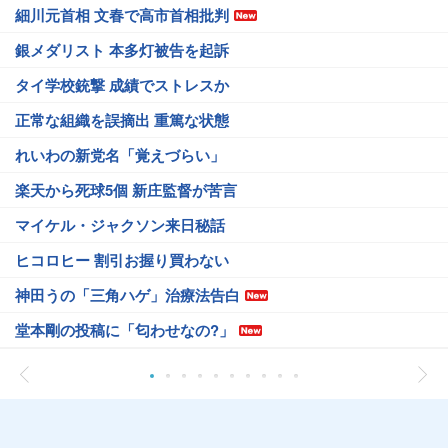
細川元首相 文春で高市首相批判
銀メダリスト 本多灯被告を起訴
タイ学校銃撃 成績でストレスか
正常な組織を誤摘出 重篤な状態
れいわの新党名「覚えづらい」
楽天から死球5個 新庄監督が苦言
マイケル・ジャクソン来日秘話
ヒコロヒー 割引お握り買わない
神田うの「三角ハゲ」治療法告白
堂本剛の投稿に「匂わせなの?」