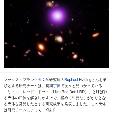
マックス・プランク
天文学
研究所の
Raphael
Hvidingさんを筆
頭とする研究チームは、初期
宇宙
で次々と見つかっている
「リトル・レッド・ドット（Little Red Dot: LRD）」と呼ばれ
る天体の正体を解き明かす上で、極めて重要な手がかりとな
る天体を発見したとする研究成果を発表しました。この天体
は研究チームによって「X線ド