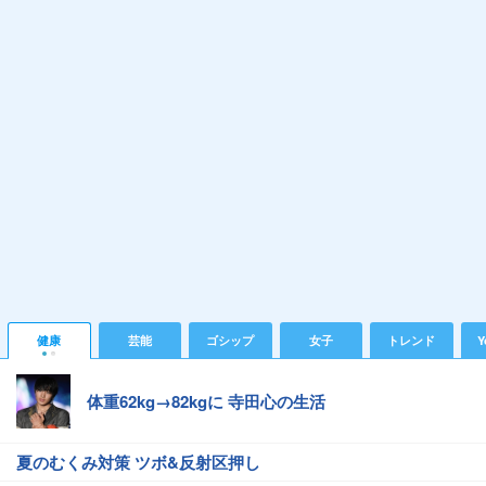
健康
芸能
ゴシップ
女子
トレンド
Y
体重62kg→82kgに 寺田心の生活
夏のむくみ対策 ツボ&反射区押し