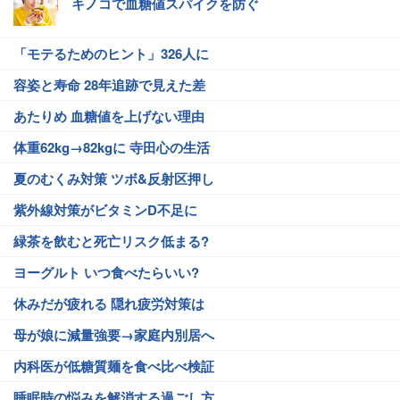
キノコで血糖値スパイクを防ぐ
「モテるためのヒント」326人に
容姿と寿命 28年追跡で見えた差
あたりめ 血糖値を上げない理由
体重62kg→82kgに 寺田心の生活
夏のむくみ対策 ツボ&反射区押し
紫外線対策がビタミンD不足に
緑茶を飲むと死亡リスク低まる?
ヨーグルト いつ食べたらいい?
休みだが疲れる 隠れ疲労対策は
母が娘に減量強要→家庭内別居へ
内科医が低糖質麺を食べ比べ検証
睡眠時の悩みを解消する過ごし方