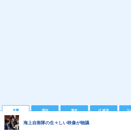
主要
国内
海外
IT 経済
ス
海上自衛隊の生々しい映像が物議