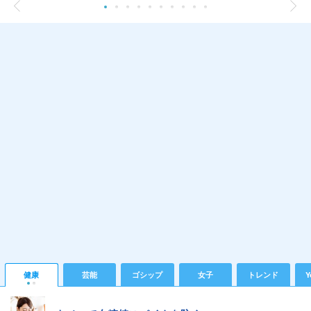
健康
芸能
ゴシップ
女子
トレンド
Y