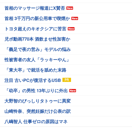
首相のマッサージ報道にX賛否
首相 3千万円の新公用車で喫煙か
トヨタ超えのキオクシアに苦言
児ポ動画770本 酒飲ませ性加害か
「義足で夜の営み」モデルの悩み
性被害者の友人「ラッキーやん」
「東大卒」で就活を舐めた末路
注目 古いPCが復活するUSB
「幼卒」の男性 13年ぶりに外出
大野智のびっしりタトゥーに異変
山崎怜奈、突然妊娠だけ公表の訳
八嶋智人 仕事ゼロの原因はマネ