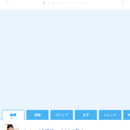
健康
芸能
ゴシップ
女子
トレンド
Y