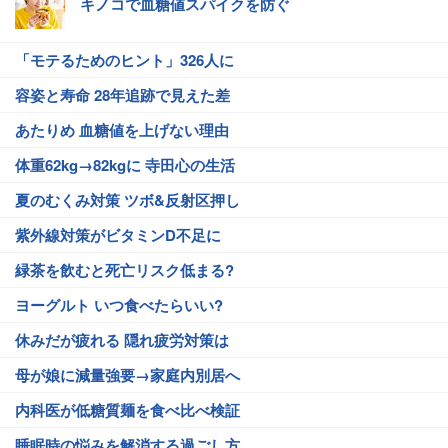
キノコで血糖値スパイクを防ぐ
「モテるためのヒント」326人に
容姿と寿命 28年追跡で見えた差
あたりめ 血糖値を上げない理由
体重62kg→82kgに 寺田心の生活
夏のむくみ対策 ツボ&反射区押し
紫外線対策がビタミンD不足に
緑茶を飲むと死亡リスク低まる?
ヨーグルト いつ食べたらいい?
休みだが疲れる 隠れ疲労対策は
母が娘に減量強要→家庭内別居へ
内科医が低糖質麺を食べ比べ検証
睡眠時の悩みを解消する過ごし方