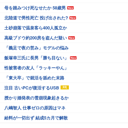
母を踏みつけ死なせたか 58歳男
北陸道で男性死亡 投げ出された?
土砂崩落で温泉客ら400人孤立か
高級ブドウ約200房を盗んだ疑い
「義足で夜の営み」モデルの悩み
飯塚幸三氏に長男「勝ち目ない」
性被害者の友人「ラッキーやん」
「東大卒」で就活を舐めた末路
注目 古いPCが復活するUSB
授かり婚発表の雪崩現象起きるか
八嶋智人 仕事ゼロの原因はマネ
給料が一切出ず 結成5カ月で解散