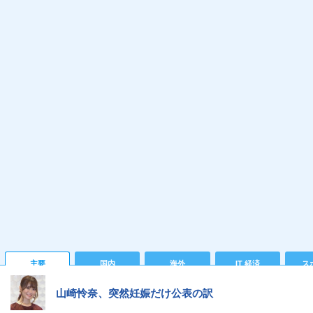
主要
国内
海外
IT 経済
ス
山崎怜奈、突然妊娠だけ公表の訳