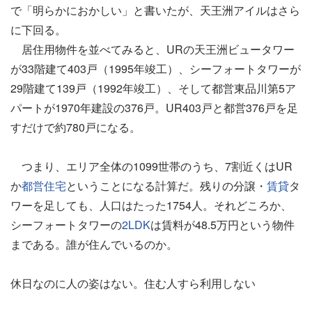
で「明らかにおかしい」と書いたが、天王洲アイルはさら
に下回る。
居住用物件を並べてみると、URの天王洲ビュータワー
が33階建て403戸（1995年竣工）、シーフォートタワーが
29階建て139戸（1992年竣工）、そして都営東品川第5ア
パートが1970年建設の376戸。UR403戸と都営376戸を足
すだけで約780戸になる。
つまり、エリア全体の1099世帯のうち、7割近くはUR
か
都営住宅
ということになる計算だ。残りの分譲・
賃貸
タ
ワーを足しても、人口はたった1754人。それどころか、
シーフォートタワーの
2LDK
は賃料が48.5万円という物件
まである。誰が住んでいるのか。
休日なのに人の姿はない。住む人すら利用しない