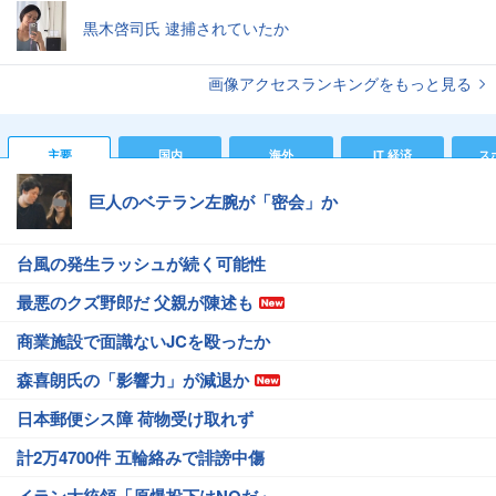
黒木啓司氏 逮捕されていたか
画像アクセスランキングをもっと見る
主要
国内
海外
IT 経済
ス
巨人のベテラン左腕が「密会」か
台風の発生ラッシュが続く可能性
最悪のクズ野郎だ 父親が陳述も
商業施設で面識ないJCを殴ったか
森喜朗氏の「影響力」が減退か
日本郵便シス障 荷物受け取れず
計2万4700件 五輪絡みで誹謗中傷