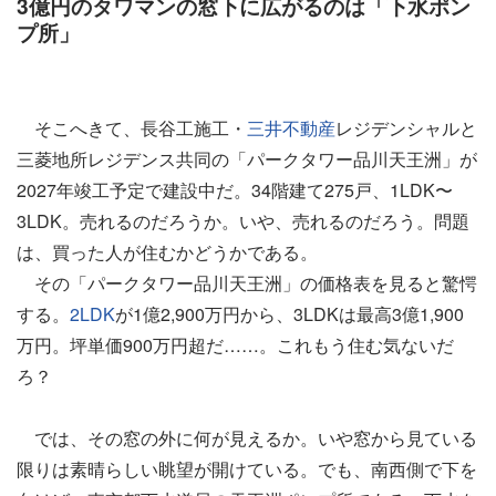
3億円のタワマンの窓下に広がるのは「下水ポン
プ所」
そこへきて、長谷工施工・
三井不動産
レジデンシャルと
三菱地所レジデンス共同の「パークタワー品川天王洲」が
2027年竣工予定で建設中だ。34階建て275戸、1LDK〜
3LDK。売れるのだろうか。いや、売れるのだろう。問題
は、買った人が住むかどうかである。
その「パークタワー品川天王洲」の価格表を見ると驚愕
する。
2LDK
が1億2,900万円から、3LDKは最高3億1,900
万円。坪単価900万円超だ……。これもう住む気ないだ
ろ？
では、その窓の外に何が見えるか。いや窓から見ている
限りは素晴らしい眺望が開けている。でも、南西側で下を