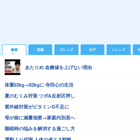
健康
芸能
ゴシップ
女子
トレンド
Y
あたりめ 血糖値を上げない理由
体重62kg→82kgに 寺田心の生活
夏のむくみ対策 ツボ&反射区押し
紫外線対策がビタミンD不足に
母が娘に減量強要→家庭内別居へ
睡眠時の悩みを解消する過ごし方
運動より代謝 人体の省エネ戦略