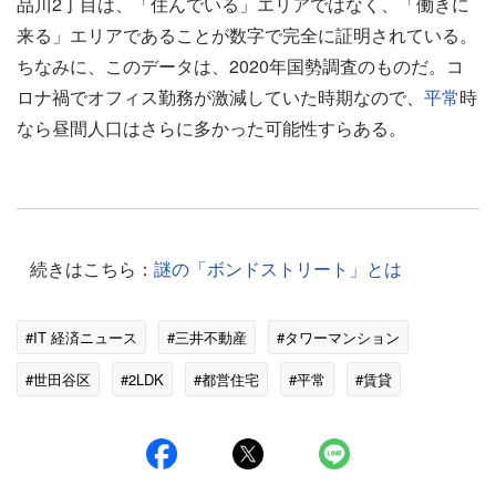
品川2丁目は、「住んでいる」エリアではなく、「働きに
来る」エリアであることが数字で完全に証明されている。
ちなみに、このデータは、2020年国勢調査のものだ。コ
ロナ禍でオフィス勤務が激減していた時期なので、
平常
時
なら昼間人口はさらに多かった可能性すらある。
続きはこちら：
謎の「ボンドストリート」とは
#IT 経済ニュース
#三井不動産
#タワーマンション
#世田谷区
#2LDK
#都営住宅
#平常
#賃貸