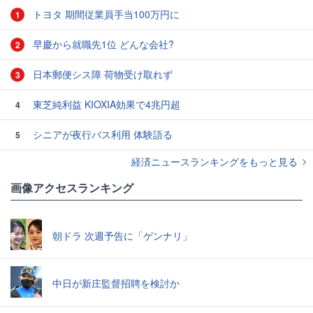
トヨタ 期間従業員手当100万円に
1
早慶から就職先1位 どんな会社?
2
日本郵便シス障 荷物受け取れず
3
東芝純利益 KIOXIA効果で4兆円超
4
シニアが夜行バス利用 体験語る
5
経済ニュースランキングをもっと見る
画像アクセスランキング
朝ドラ 次週予告に「ゲンナリ」
中日が新庄監督招聘を検討か