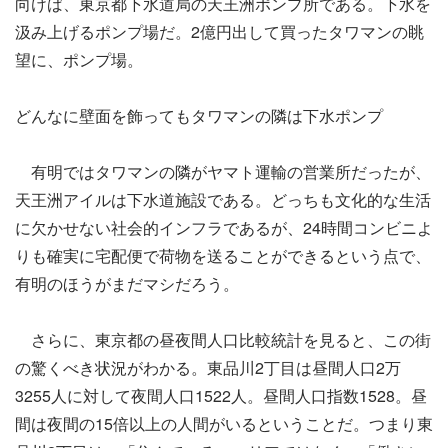
向けば、東京都下水道局の天王洲ポンプ所である。下水を
汲み上げるポンプ場だ。2億円出して買ったタワマンの眺
望に、ポンプ場。
どんなに壁面を飾ってもタワマンの隣は下水ポンプ
有明ではタワマンの隣がヤマト運輸の営業所だったが、
天王洲アイルは下水道施設である。どっちも文化的な生活
に欠かせない社会的インフラであるが、24時間コンビニよ
りも確実に宅配便で荷物を送ることができるという点で、
有明のほうがまだマシだろう。
さらに、東京都の昼夜間人口比較統計を見ると、この街
の驚くべき状況がわかる。東品川2丁目は昼間人口2万
3255人に対して夜間人口1522人。昼間人口指数1528。昼
間は夜間の15倍以上の人間がいるということだ。つまり東