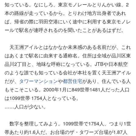
知っている。なにしろ、東京モノレールとりんかい線、2
本の路線が走っているから。とりわけ地方出身者であれ
ば、帰省の際に羽田空港にいく途中に利用する東京モノレ
ールで駅名が連呼されるのを聞いたことがあるはずだ。
天王洲アイルとはなかなか未来感のある名前だが、これ
はあくまで駅名に由来する通称名。住所は全域が品川区東
品川2丁目と、地味な呼称になっている。JTBや日本航空
のような誰でも知っている会社が本社を置く天王洲アイル
だが、
タワーマンション
や
都営住宅
があり、住んでいる人
もそこそこいる。2000年1月に849世帯1481人だった人口
は1099世帯 1754人となっている。
……人口が少ない。
数字を整理してみよう。1099世帯で1754人、つまり1世
帯あたり約1.6人だ。お台場のザ・タワーズ台場が1.87人