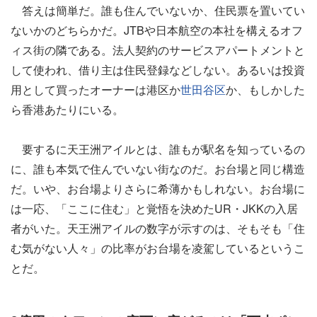
答えは簡単だ。誰も住んでいないか、住民票を置いてい
ないかのどちらかだ。JTBや日本航空の本社を構えるオフ
ィス街の隣である。法人契約のサービスアパートメントと
して使われ、借り主は住民登録などしない。あるいは投資
用として買ったオーナーは港区か
世田谷区
か、もしかした
ら香港あたりにいる。
要するに天王洲アイルとは、誰もが駅名を知っているの
に、誰も本気で住んでいない街なのだ。お台場と同じ構造
だ。いや、お台場よりさらに希薄かもしれない。お台場に
は一応、「ここに住む」と覚悟を決めたUR・JKKの入居
者がいた。天王洲アイルの数字が示すのは、そもそも「住
む気がない人々」の比率がお台場を凌駕しているというこ
とだ。