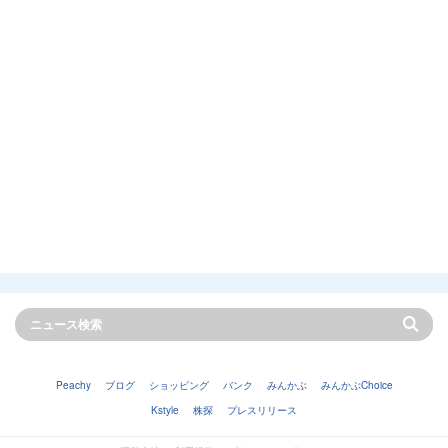
Peachy
ブログ
ショッピング
バンク
みんかぶ
みんかぶChoice
Kstyle
株探
プレスリリース