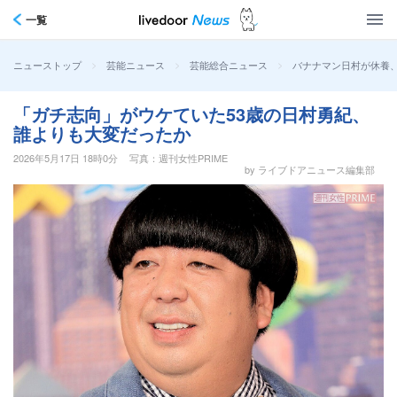
一覧
>
>
>
バナナマン日村が休養、
ニューストップ
芸能ニュース
芸能総合ニュース
「ガチ志向」がウケていた53歳の日村勇紀、
誰よりも大変だったか
2026年5月17日 18時0分
写真：週刊女性PRIME
by ライブドアニュース編集部