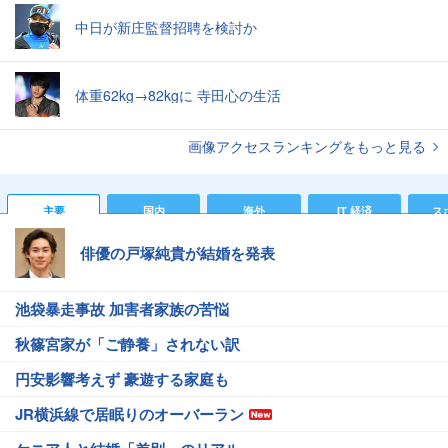
中日が新庄監督招聘を検討か
体重62kg→82kgに 寺田心の生活
画像アクセスランキングをもっと見る
主要
国内
海外
IT 経済
ス
俳優の戸塚純貴が結婚を発表
池袋暴走事故 加害者家族の苦悩
秋篠宮家が「ご静養」されない訳
円安影響考えず 豪遊する家庭も
JR横浜線で居眠りのオーバーラン