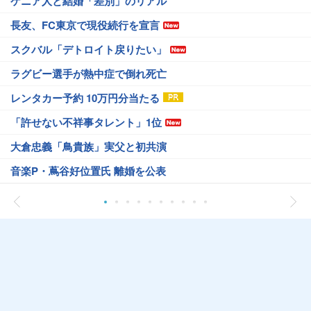
ケニア人と結婚「差別」のリアル
長友、FC東京で現役続行を宣言
スクバル「デトロイト戻りたい」
ラグビー選手が熱中症で倒れ死亡
レンタカー予約 10万円分当たる
「許せない不祥事タレント」1位
大倉忠義「鳥貴族」実父と初共演
音楽P・蔦谷好位置氏 離婚を公表