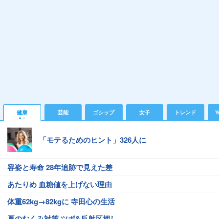
健康
芸能
ゴシップ
女子
トレンド
Y
「モテるためのヒント」326人に
容姿と寿命 28年追跡で見えた差
あたりめ 血糖値を上げない理由
体重62kg→82kgに 寺田心の生活
夏のむくみ対策 ツボ&反射区押し