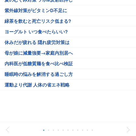
紫外線対策がビタミンD不足に
緑茶を飲むと死亡リスク低まる?
ヨーグルト いつ食べたらいい?
休みだが疲れる 隠れ疲労対策は
母が娘に減量強要→家庭内別居へ
内科医が低糖質麺を食べ比べ検証
睡眠時の悩みを解消する過ごし方
運動より代謝 人体の省エネ戦略