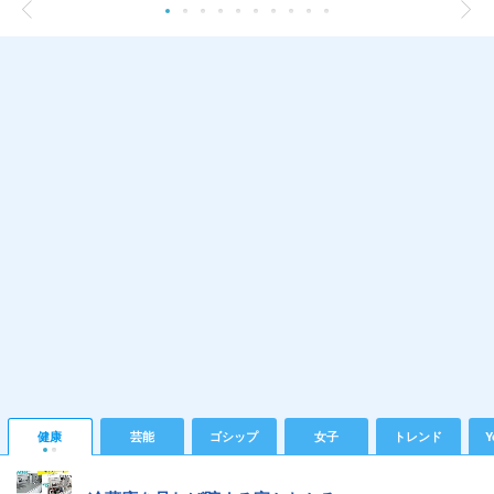
健康
芸能
ゴシップ
女子
トレンド
Y