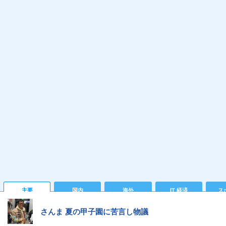
主要
国内
海外
IT 経済
ス
さんま 夏の甲子園に苦言し物議