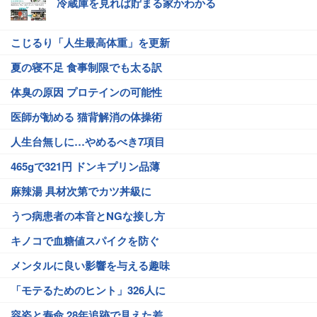
冷蔵庫を見れば貯まる家かわかる
こじるり「人生最高体重」を更新
夏の寝不足 食事制限でも太る訳
体臭の原因 プロテインの可能性
医師が勧める 猫背解消の体操術
人生台無しに…やめるべき7項目
465gで321円 ドンキプリン品薄
麻辣湯 具材次第でカツ丼級に
うつ病患者の本音とNGな接し方
キノコで血糖値スパイクを防ぐ
メンタルに良い影響を与える趣味
「モテるためのヒント」326人に
容姿と寿命 28年追跡で見えた差