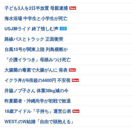
子ども3人を2日半放置 母親逮捕
海水浴場 中学生と小学生が死亡
USJ神ライド 終了惜しむ声
路線バスとトラック 正面衝突
台風15号が関東上陸 列島横断か
「介護イラつき」母踏みつけ死亡
大腸菌の毒素で大腸がんに 発表
イクラ丼が6倍超の4400円 不安視
井脇ノブ子さん 体重38kg減の今
昨夏覇者・沖縄尚学が初戦で敗退
18歳アイドル「子持ち」運営公表
WEST.のW結婚「自由で頭抱える」