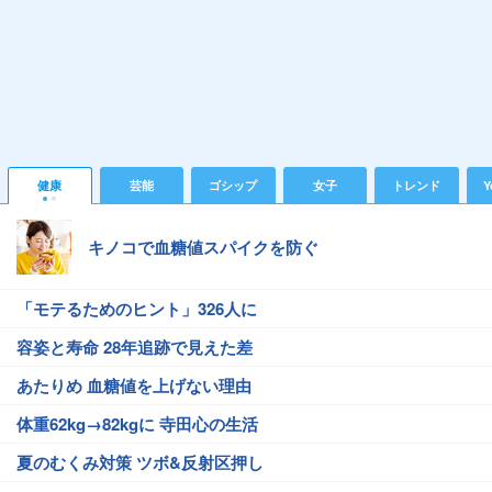
健康
芸能
ゴシップ
女子
トレンド
Y
キノコで血糖値スパイクを防ぐ
「モテるためのヒント」326人に
容姿と寿命 28年追跡で見えた差
あたりめ 血糖値を上げない理由
体重62kg→82kgに 寺田心の生活
夏のむくみ対策 ツボ&反射区押し