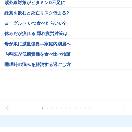
紫外線対策がビタミンD不足に
緑茶を飲むと死亡リスク低まる?
ヨーグルト いつ食べたらいい?
休みだが疲れる 隠れ疲労対策は
母が娘に減量強要→家庭内別居へ
内科医が低糖質麺を食べ比べ検証
睡眠時の悩みを解消する過ごし方