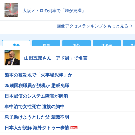
大阪メトロの列車で「煙が充満」
画像アクセスランキングをもっと見る
主要
国内
海外
IT 経済
ス
山田五郎さん「アド街」で名言
熊本の被災地で「火事場泥棒」か
25歳国税職員が脱税か 懲戒免職
日本郵便のシステム障害が解消
車中泊で女性死亡 遺族の胸中
息子助けようとした父 意識不明
日本人が誤解 海外タトゥー事情