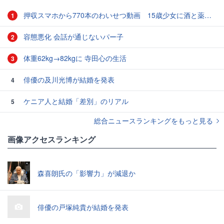
押収スマホから770本のわいせつ動画 15歳少女に酒と薬飲ませ性的暴行か 54歳男を再逮捕 「薬もありますよ」とSNSで誘い出し
1
容態悪化 会話が通じないパー子
2
体重62kg→82kgに 寺田心の生活
3
俳優の及川光博が結婚を発表
4
ケニア人と結婚「差別」のリアル
5
総合ニュースランキングをもっと見る
画像アクセスランキング
森喜朗氏の「影響力」が減退か
俳優の戸塚純貴が結婚を発表