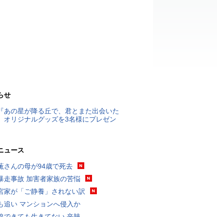
らせ
『あの星が降る丘で、君とまた出会いた
』オリジナルグッズを3名様にプレゼン
ニュース
薫さんの母が94歳で死去
暴走事故 加害者家族の苦悩
宮家が「ご静養」されない訳
も追い マンションへ侵入か
線できても生きてない 辛辣