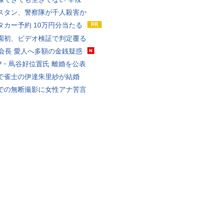
スタン、警察隊が千人殺害か
タカー予約 10万円分当たる
園初、ビデオ検証で判定覆る
FA会長 愛人へ多額の金銭疑惑
P・蔦谷好位置氏 離婚を公表
で雀士の伊達朱里紗が結婚
での無断撮影に女性アナ苦言