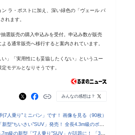
ン ラ・ポストに加え、深い緑色の「ヴェール パ
売されます。
で抽選販売の購入申込みを受付。申込み数が販売
による通常販売へ移行すると案内されています。
しい」「実用性にも妥協したくない」というユー
限定モデルとなりそうです。
みんなの感想は？
3列7人乗り”ミニバン」です！ 画像を見る（90枚）
新車約177万円！ 14年ぶり大刷新の「新型“ちいさい”SUV」発売！ 全長4.3m級のボディ＆“ジムニー”級「地上高」採用！ パワフルな1.3リッター「ターボ」搭載のルノー「ダスター」印国モデルとは
1.5L「ターボ」エンジン搭載！ 全長4.7m級の新型「“7人乗り”SUV」が話題に！ 「3列目も広そう」「ガソリンモデル追加は嬉しい」の声も！ 6年ぶり全面刷新のメルセデス・ベンツ「GLB」独国モデルに注目！