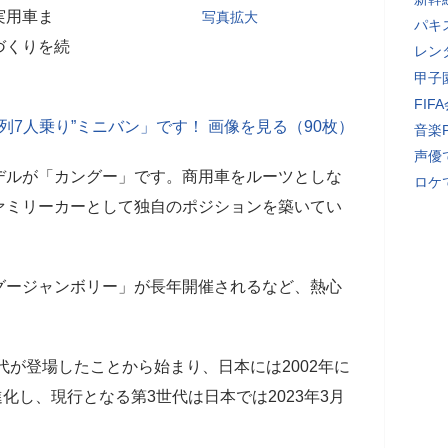
実用車ま
写真拡大
パキ
づくりを続
レン
甲子
FI
3列7人乗り”ミニバン」です！ 画像を見る（90枚）
音楽
声優
ルが「カングー」です。商用車をルーツとしな
ロケ
ァミリーカーとして独自のポジションを築いてい
ージャンボリー」が長年開催されるなど、熱心
代が登場したことから始まり、日本には2002年に
進化し、現行となる第3世代は日本では2023年3月