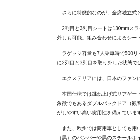
さらに特徴的なのが、全席独立式と
2列目と3列目シートは130mmス
外しも可能。組み合わせによるシート
ラゲッジ容量も7人乗車時で500リ
に2列目と3列目を取り外した状態で
エクステリアには、日本のファンに
本国仕様では跳ね上げ式リアゲート
象徴でもあるダブルバックドア（観
がしやすい高い実用性を備えていま
また、欧州では商用車としても用い
（黒）のバンパーや黒のスチールホ