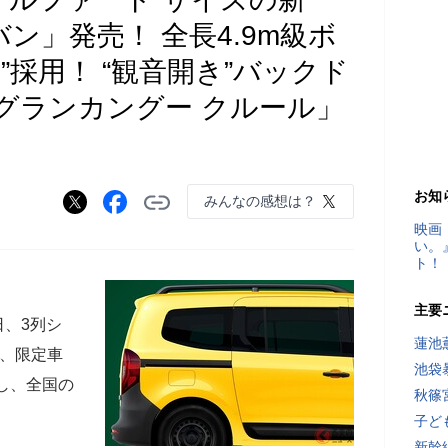
バン」発売！ 全長4.9m級ボ
”採用！ “観音開き”バックド
グランカングー クルール」
お知
みんなの感想は？
映画
い。
ト！
主要
日、3列シ
蓮池
に、限定車
池袋
し、全国の
秋篠
子ど
新幹