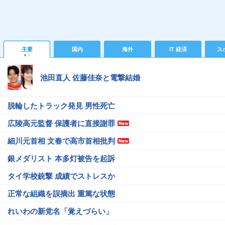
主要
国内
海外
IT 経済
ス
池田直人 佐藤佳奈と電撃結婚
脱輪したトラック発見 男性死亡
広陵高元監督 保護者に直接謝罪
細川元首相 文春で高市首相批判
銀メダリスト 本多灯被告を起訴
タイ学校銃撃 成績でストレスか
正常な組織を誤摘出 重篤な状態
れいわの新党名「覚えづらい」