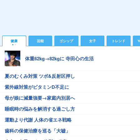
健康
芸能
ゴシップ
女子
トレンド
Y
体重62kg→82kgに 寺田心の生活
夏のむくみ対策 ツボ&反射区押し
紫外線対策がビタミンD不足に
母が娘に減量強要→家庭内別居へ
睡眠時の悩みを解消する過ごし方
運動より代謝 人体の省エネ戦略
歯科の保健治療を巡る「大嘘」