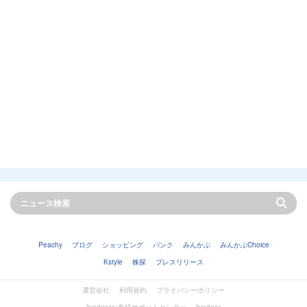
Peachy
ブログ
ショッピング
バンク
みんかぶ
みんかぶChoice
Kstyle
株探
プレスリリース
運営会社
利用規約
プライバシーポリシー