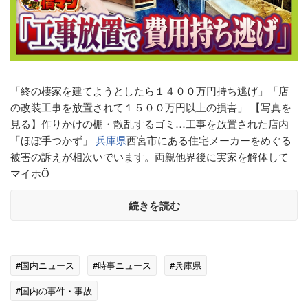
「終の棲家を建てようとしたら１４００万円持ち逃げ」「店
の改装工事を放置されて１５００万円以上の損害」 【写真を
見る】作りかけの棚・散乱するゴミ…工事を放置された店内
「ほぼ手つかず」
兵庫県
西宮市にある住宅メーカーをめぐる
被害の訴えが相次いでいます。両親他界後に実家を解体して
マイホӦ
続きを読む
#国内ニュース
#時事ニュース
#兵庫県
#国内の事件・事故