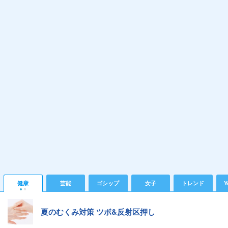
健康
芸能
ゴシップ
女子
トレンド
Y
夏のむくみ対策 ツボ&反射区押し