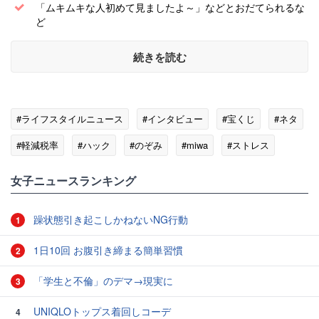
「ムキムキな人初めて見ましたよ～」などとおだてられるな
ど
続きを読む
#ライフスタイルニュース
#インタビュー
#宝くじ
#ネタ
#軽減税率
#ハック
#のぞみ
#miwa
#ストレス
女子ニュースランキング
躁状態引き起こしかねないNG行動
1
1日10回 お腹引き締まる簡単習慣
2
「学生と不倫」のデマ→現実に
3
UNIQLOトップス着回しコーデ
4