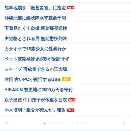
熊本地震を「激甚災害」に指定
沖縄北部に線状降水帯直前予測
下着見たくて盗撮 巡査部長送検
主犯格とされる男 無期懲役判決
カラオケで15歳少女に性暴行か
ペット定期検診 約6割が受診せず
シャープ 再成長できるか正念場
注目 古いPCが復活するUSB
HIKAKIN 被災地に2000万円を寄付
双子出産 中川翔子が体重を公表
小木博明「親父が死んだ」報告