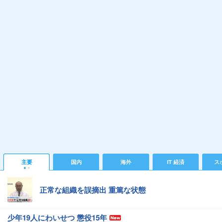
主要
国内
海外
IT 経済
ス
正常な組織を誤摘出 重篤な状態
少年19人にわいせつ 懲役15年