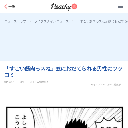
Peachy
一覧
>
>
「すごい筋肉っスね」蚊におだてら
ニューストップ
ライフスタイルニュース
「すごい筋肉っスね」蚊におだてられる男性にツッ
コミ
2026年5月16日 7時0分
写真：Walkerplus
by ライブドアニュース編集部