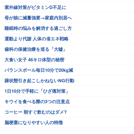
紫外線対策がビタミンD不足に
母が娘に減量強要→家庭内別居へ
睡眠時の悩みを解消する過ごし方
運動より代謝 人体の省エネ戦略
歯科の保健治療を巡る「大嘘」
大食い女子 46キロ体型の秘密
バランスボール毎日10分で20kg減
躁状態引き起こしかねないNG行動
1日10分で手軽に「ひざ痛対策」
キウイを食べる際の3つの注意点
コーヒー 朝すぐ飲むのはダメ?
脳梗塞になりやすい人の特徴