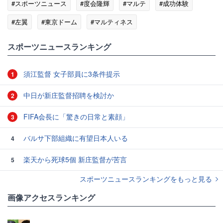
#スポーツニュース
#度会隆輝
#マルテ
#成功体験
#左翼
#東京ドーム
#マルティネス
スポーツニュースランキング
須江監督 女子部員に3条件提示
1
中日が新庄監督招聘を検討か
2
FIFA会長に「驚きの日常と素顔」
3
バルサ下部組織に有望日本人いる
4
楽天から死球5個 新庄監督が苦言
5
スポーツニュースランキングをもっと見る
画像アクセスランキング