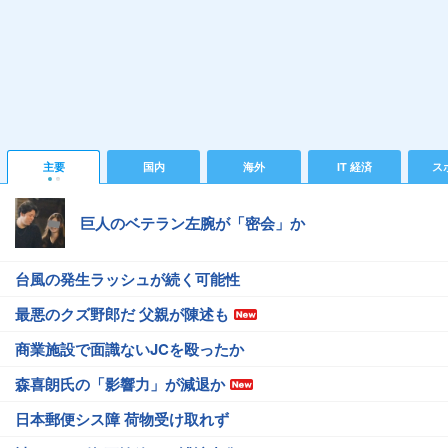
主要
国内
海外
IT 経済
ス
巨人のベテラン左腕が「密会」か
台風の発生ラッシュが続く可能性
最悪のクズ野郎だ 父親が陳述も
商業施設で面識ないJCを殴ったか
森喜朗氏の「影響力」が減退か
日本郵便シス障 荷物受け取れず