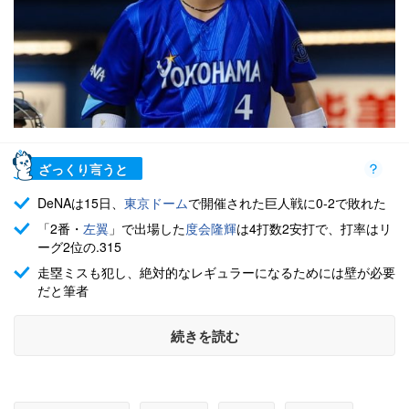
ざっくり言うと
DeNAは15日、
東京ドーム
で開催された巨人戦に0-2で敗れた
「2番・
左翼
」で出場した
度会隆輝
は4打数2安打で、打率はリ
ーグ2位の.315
走塁ミスも犯し、絶対的なレギュラーになるためには壁が必要
だと筆者
続きを読む