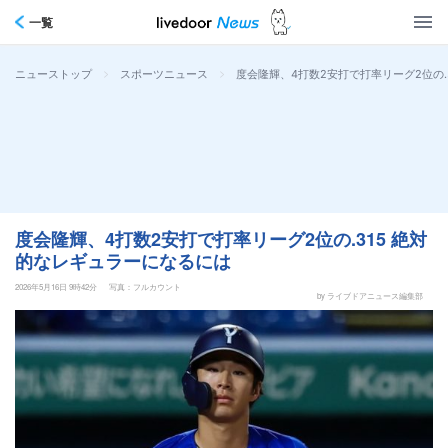
一覧
>
>
度会隆輝、4打数2安打で打率リーグ2位の.
ニューストップ
スポーツニュース
度会隆輝、4打数2安打で打率リーグ2位の.315 絶対
的なレギュラーになるには
2026年5月16日 9時42分
写真：フルカウント
by ライブドアニュース編集部