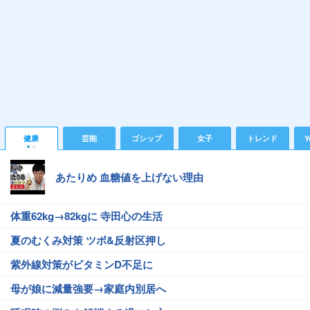
健康
芸能
ゴシップ
女子
トレンド
Y
あたりめ 血糖値を上げない理由
体重62kg→82kgに 寺田心の生活
夏のむくみ対策 ツボ&反射区押し
紫外線対策がビタミンD不足に
母が娘に減量強要→家庭内別居へ