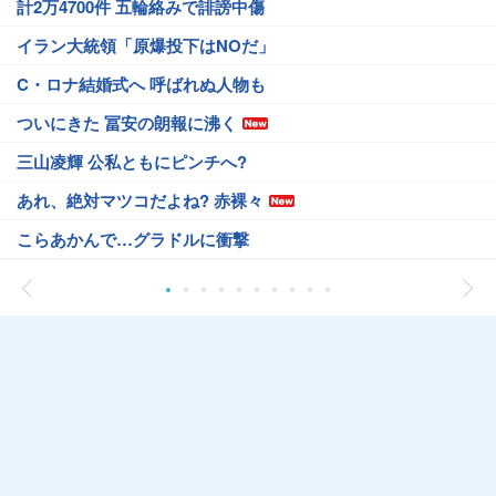
計2万4700件 五輪絡みで誹謗中傷
イラン大統領「原爆投下はNOだ」
C・ロナ結婚式へ 呼ばれぬ人物も
ついにきた 冨安の朗報に沸く
三山凌輝 公私ともにピンチへ?
あれ、絶対マツコだよね? 赤裸々
こらあかんで…グラドルに衝撃