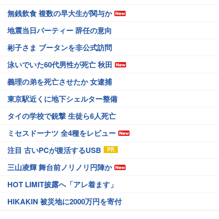
無銭飲食 複数の早大生が関与か
地震当日パーティー 辞任の意向
彬子さま ブータンを非公式訪問
泳いでいた60代男性が死亡 秋田
義理の弟を死亡させたか 女逮捕
東京駅近くに地下シェルター整備
タイの学校で銃撃 生徒ら6人死亡
ミセスドーナツ 全4種をレビュー
注目 古いPCが復活するUSB
三山凌輝 舞台前ノリノリ円陣か
HOT LIMIT披露へ「アレ着ます」
HIKAKIN 被災地に2000万円を寄付