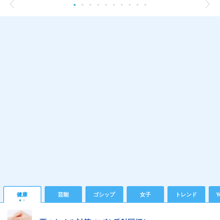
健康
芸能
ゴシップ
女子
トレンド
Y