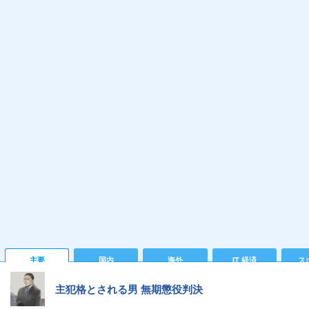
主要
国内
海外
IT 経済
ス
主犯格とされる男 無期懲役判決