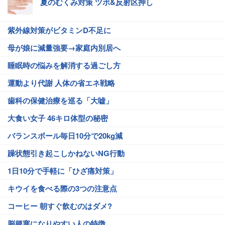
夏のむくみ対策 ツボ&反射区押し
紫外線対策がビタミンD不足に
母が娘に減量強要→家庭内別居へ
睡眠時の悩みを解消する過ごし方
運動より代謝 人体の省エネ戦略
歯科の保健治療を巡る「大嘘」
大食い女子 46キロ体型の秘密
バランスボール毎日10分で20kg減
躁状態引き起こしかねないNG行動
1日10分で手軽に「ひざ痛対策」
キウイを食べる際の3つの注意点
コーヒー 朝すぐ飲むのはダメ?
脳梗塞になりやすい人の特徴