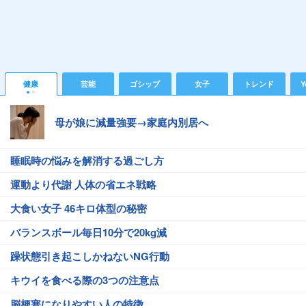
健康
芸能
ゴシップ
女子
トレンド
Y
母が娘に減量強要→家庭内別居へ
睡眠時の悩みを解消する過ごし方
運動より代謝 人体の省エネ戦略
大食い女子 46キロ体型の秘密
バランスボール毎日10分で20kg減
躁状態引き起こしかねないNG行動
キウイを食べる際の3つの注意点
脳梗塞になりやすい人の特徴