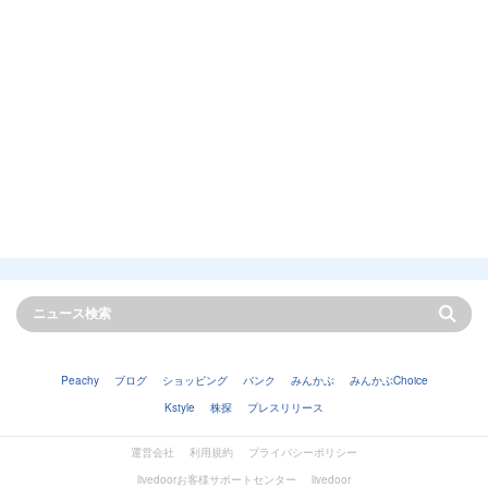
Peachy
ブログ
ショッピング
バンク
みんかぶ
みんかぶChoice
Kstyle
株探
プレスリリース
運営会社
利用規約
プライバシーポリシー
livedoorお客様サポートセンター
livedoor