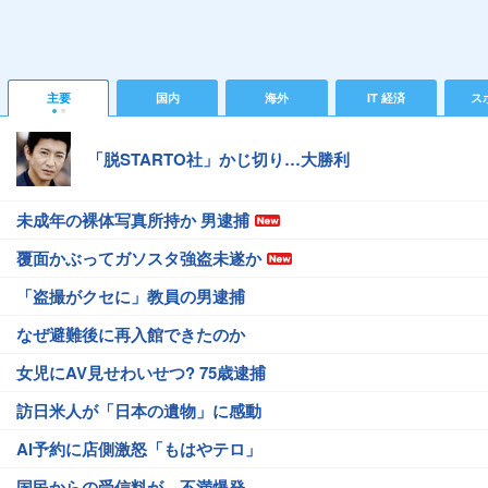
主要
国内
海外
IT 経済
ス
「脱STARTO社」かじ切り…大勝利
未成年の裸体写真所持か 男逮捕
覆面かぶってガソスタ強盗未遂か
「盗撮がクセに」教員の男逮捕
なぜ避難後に再入館できたのか
女児にAV見せわいせつ? 75歳逮捕
訪日米人が「日本の遺物」に感動
AI予約に店側激怒「もはやテロ」
国民からの受信料が…不満爆発