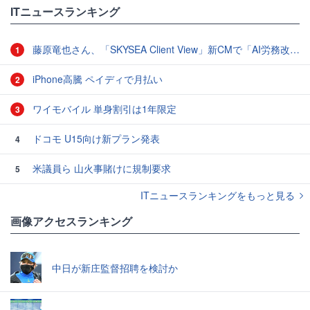
ITニュースランキング
藤原竜也さん、「SKYSEA Client View」新CMで「AI労務改善」をアピール 働き方をAIが分析したら「すぐに休んで」と言われる？
1
iPhone高騰 ペイディで月払い
2
ワイモバイル 単身割引は1年限定
3
ドコモ U15向け新プラン発表
4
米議員ら 山火事賭けに規制要求
5
ITニュースランキングをもっと見る
画像アクセスランキング
中日が新庄監督招聘を検討か