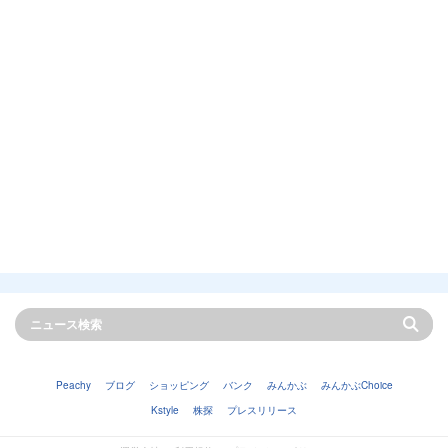
Peachy
ブログ
ショッピング
バンク
みんかぶ
みんかぶChoice
Kstyle
株探
プレスリリース