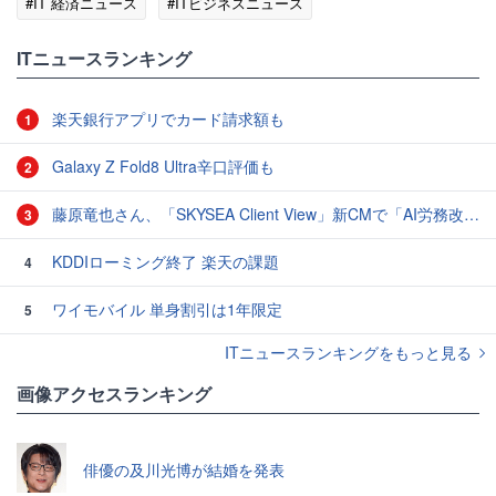
#IT 経済ニュース
#ITビジネスニュース
ITニュースランキング
楽天銀行アプリでカード請求額も
1
Galaxy Z Fold8 Ultra辛口評価も
2
藤原竜也さん、「SKYSEA Client View」新CMで「AI労務改善」をアピール 働き方をAIが分析したら「すぐに休んで」と言われる？
3
KDDIローミング終了 楽天の課題
4
ワイモバイル 単身割引は1年限定
5
ITニュースランキングをもっと見る
画像アクセスランキング
俳優の及川光博が結婚を発表