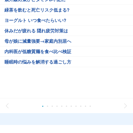
緑茶を飲むと死亡リスク低まる?
ヨーグルト いつ食べたらいい?
休みだが疲れる 隠れ疲労対策は
母が娘に減量強要→家庭内別居へ
内科医が低糖質麺を食べ比べ検証
睡眠時の悩みを解消する過ごし方