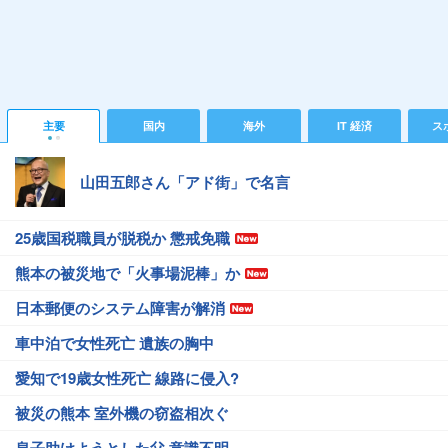
主要
国内
海外
IT 経済
ス
山田五郎さん「アド街」で名言
25歳国税職員が脱税か 懲戒免職
熊本の被災地で「火事場泥棒」か
日本郵便のシステム障害が解消
車中泊で女性死亡 遺族の胸中
愛知で19歳女性死亡 線路に侵入?
被災の熊本 室外機の窃盗相次ぐ