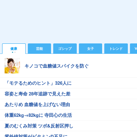
健康
芸能
ゴシップ
女子
トレンド
Y
キノコで血糖値スパイクを防ぐ
「モテるためのヒント」326人に
容姿と寿命 28年追跡で見えた差
あたりめ 血糖値を上げない理由
体重62kg→82kgに 寺田心の生活
夏のむくみ対策 ツボ&反射区押し
紫外線対策がビタミンD不足に