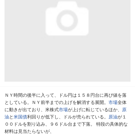
ＮＹ時間の後半に入って、ドル円は１５８円台に再び値を落
としている。ＮＹ前半までの上げを解消する展開。
市場
全体
に動きが出ており、米株式
市場
が上げに転じているほか、
原
油
と
米国債
利回りが低下し、ドルが売られている。
原油
が１
００ドルを割り込み、９６ドル台まで下落。 特段の具体的な
材料は見当たらないが、