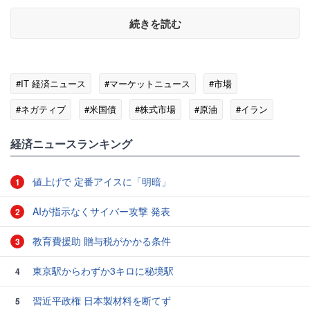
続きを読む
#IT 経済ニュース
#マーケットニュース
#市場
#ネガティブ
#米国債
#株式市場
#原油
#イラン
#国債
#EU
経済ニュースランキング
値上げで 定番アイスに「明暗」
1
AIが指示なくサイバー攻撃 発表
2
教育費援助 贈与税がかかる条件
3
東京駅からわずか3キロに秘境駅
4
習近平政権 日本製材料を断てず
5