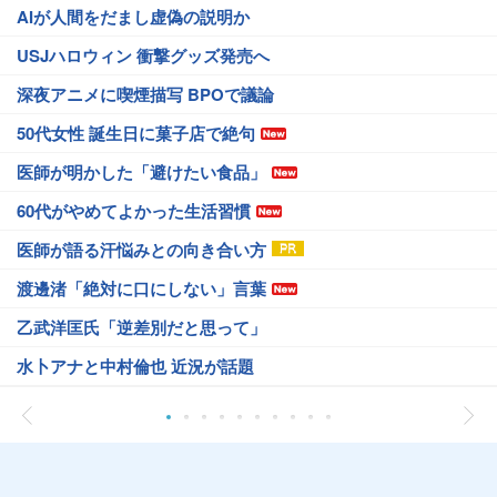
AIが人間をだまし虚偽の説明か
USJハロウィン 衝撃グッズ発売へ
深夜アニメに喫煙描写 BPOで議論
50代女性 誕生日に菓子店で絶句
医師が明かした「避けたい食品」
60代がやめてよかった生活習慣
医師が語る汗悩みとの向き合い方
渡邊渚「絶対に口にしない」言葉
乙武洋匡氏「逆差別だと思って」
水卜アナと中村倫也 近況が話題