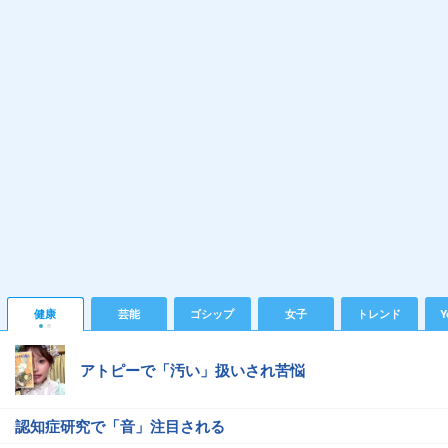
健康
芸能
ゴシップ
女子
トレンド
Y
アトピーで「汚い」扱いされ苦悩
認知症研究で「音」注目される