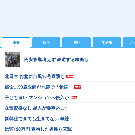
主要
国内
海外
IT 経済
ス
円安影響考えず 豪遊する家庭も
北日本 お盆に台風15号直撃も
宿命…99歳医師が地震で「覚悟」
子ども追い マンションへ侵入か
在留資格なし 越人が惨事起こす
新幹線できても生きてない 辛辣
総額120万円 豊胸した男性を直撃