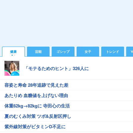
健康
芸能
ゴシップ
女子
トレンド
Y
「モテるためのヒント」326人に
容姿と寿命 28年追跡で見えた差
あたりめ 血糖値を上げない理由
体重62kg→82kgに 寺田心の生活
夏のむくみ対策 ツボ&反射区押し
紫外線対策がビタミンD不足に