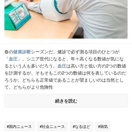
春の
健康診断
シーズンだ。健診で必ず測る項目のひとつが
「
血圧
」。シニア世代になると、年々高くなる数値が気にな
るという人も多いだろう。
血圧
は高い方と低い方の2つの数値
を計測するが、そもそもこの2つの数値は何を表しているのだ
ろうか。どちらも正常値であることが望ましいのは当然とし
て、どちらがより危険性
続きを読む
#国内ニュース
#社会ニュース
#なるほど
#病気