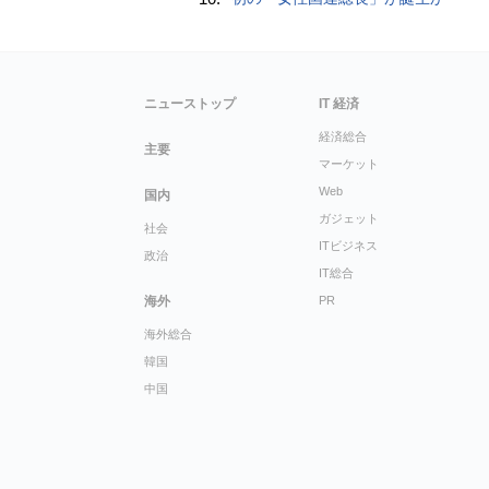
ニューストップ
IT 経済
経済総合
主要
マーケット
Web
国内
ガジェット
社会
ITビジネス
政治
IT総合
海外
PR
海外総合
韓国
中国