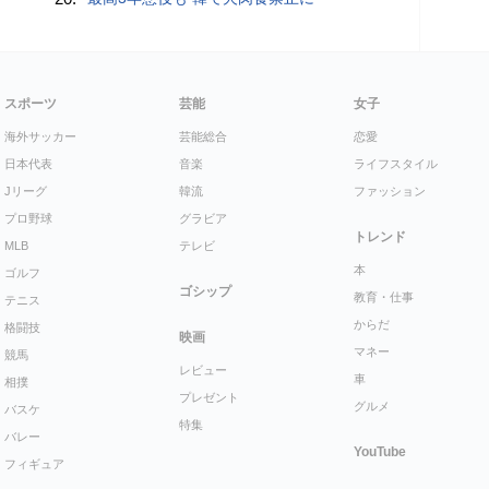
スポーツ
芸能
女子
海外サッカー
芸能総合
恋愛
日本代表
音楽
ライフスタイル
Jリーグ
韓流
ファッション
プロ野球
グラビア
トレンド
MLB
テレビ
本
ゴルフ
ゴシップ
教育・仕事
テニス
からだ
格闘技
映画
マネー
競馬
レビュー
車
相撲
プレゼント
グルメ
バスケ
特集
バレー
YouTube
フィギュア