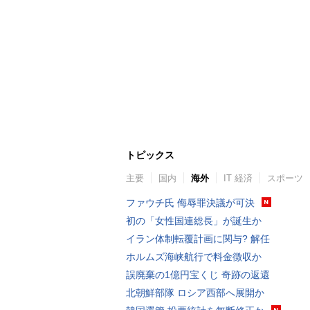
トピックス
主要
国内
海外
IT 経済
スポーツ
ファウチ氏 侮辱罪決議が可決
初の「女性国連総長」が誕生か
イラン体制転覆計画に関与? 解任
ホルムズ海峡航行で料金徴収か
誤廃棄の1億円宝くじ 奇跡の返還
北朝鮮部隊 ロシア西部へ展開か