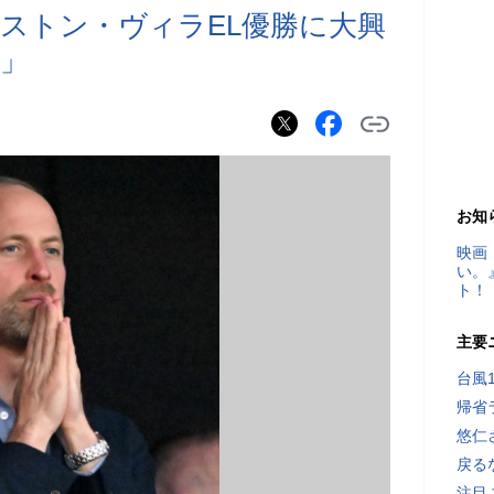
ストン・ヴィラEL優勝に大興
」
お知
映画
い。
ト！
主要
台風
帰省
悠仁
戻る
注目