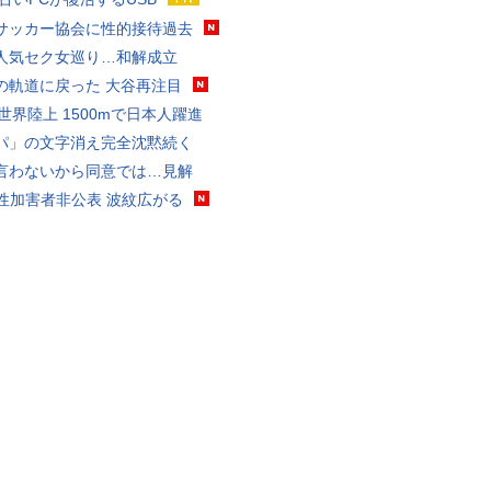
サッカー協会に性的接待過去
人気セク女巡り…和解成立
の軌道に戻った 大谷再注目
0世界陸上 1500mで日本人躍進
パ」の文字消え完全沈黙続く
言わないから同意では…見解
K性加害者非公表 波紋広がる