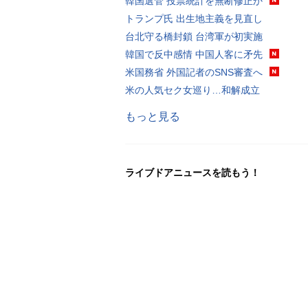
韓国選管 投票統計を無断修正か
トランプ氏 出生地主義を見直し
台北守る橋封鎖 台湾軍が初実施
韓国で反中感情 中国人客に矛先
米国務省 外国記者のSNS審査へ
米の人気セク女巡り…和解成立
もっと見る
ライブドアニュースを読もう！