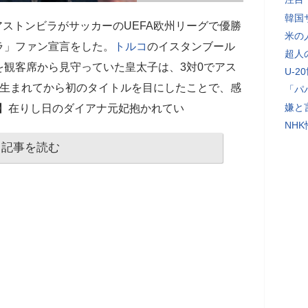
韓国
日にアストンビラがサッカーのUEFA欧州リーグで優勝
米の
ラ」ファン宣言をした。
トルコ
のイスタンブール
超人
観客席から見守っていた皇太子は、3対0でアス
U-2
が生まれてから初のタイトルを目にしたことで、感
「パ
嫌と
真】在りし日のダイアナ元妃抱かれてい
NH
記事を読む