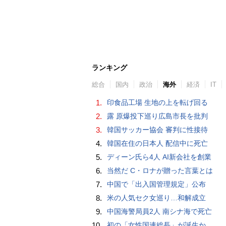
ランキング
総合
国内
政治
海外
経済
IT
1.
印食品工場 生地の上を転げ回る
2.
露 原爆投下巡り広島市長を批判
3.
韓国サッカー協会 審判に性接待
4.
韓国在住の日本人 配信中に死亡
5.
ディーン氏ら4人 AI新会社を創業
6.
当然だ C・ロナが贈った言葉とは
7.
中国で「出入国管理規定」公布
8.
米の人気セク女巡り…和解成立
9.
中国海警局員2人 南シナ海で死亡
10.
初の「女性国連総長」が誕生か