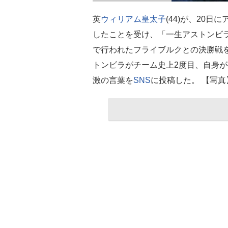
英
ウィリアム皇太子
(44)が、20
したことを受け、「一生アストンビ
で行われたフライブルクとの決勝戦を
トンビラがチーム史上2度目、自身
激の言葉を
SNS
に投稿した。 【写