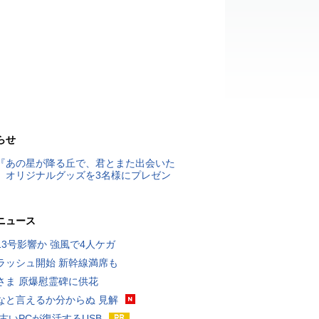
らせ
『あの星が降る丘で、君とまた出会いた
』オリジナルグッズを3名様にプレゼン
ニュース
13号影響か 強風で4人ケガ
ラッシュ開始 新幹線満席も
さま 原爆慰霊碑に供花
なと言えるか分からぬ 見解
 古いPCが復活するUSB