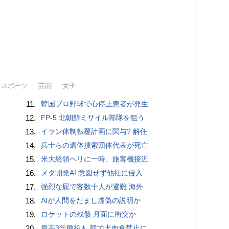
スポーツ
芸能
女子
11.
韓国プロ野球で心停止患者が発生
12.
FP-5 北朝鮮ミサイル部隊を狙う
13.
イラン体制転覆計画に関与? 解任
14.
兵士らの遺体捜索団体代表が死亡
15.
米大統領ヘリに一時、旅客機接近
16.
メタ開発AI 意図せず他社に侵入
17.
強烈な屁で客数十人が避難 海外
18.
AIが人間をだまし虚偽の説明か
19.
ロケットの残骸 月面に衝突か
20.
最高3年懲役も 韓で犬肉食禁止に