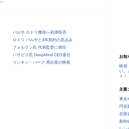
た。
バルサ ロドリ獲得へ初弾拒否
ロドリ バルサと4年契約の見込み
フォルラン氏 代表監督に就任
ハサビス氏 DeepMind CEO退任
お知
リンキン・パーク 再出発の映画
映画
い。
ト！
主要
東名
円安
在留
新幹
レン