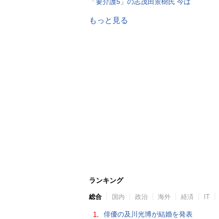
「要介護5」の志茂田景樹氏 今は
もっと見る
ランキング
総合
国内
政治
海外
経済
IT
1.
俳優の及川光博が結婚を発表