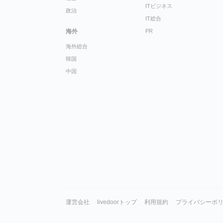
ITビジネス
政治
IT総合
海外
PR
海外総合
韓国
中国
運営会社
livedoorトップ
利用規約
プライバシーポ