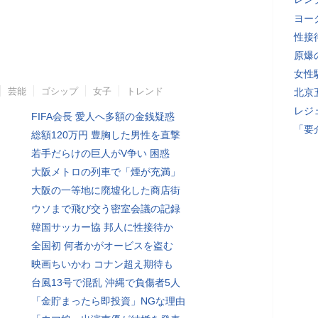
ヨー
性接
原爆
女性
芸能
ゴシップ
女子
トレンド
北京
レジ
FIFA会長 愛人へ多額の金銭疑惑
「要
総額120万円 豊胸した男性を直撃
若手だらけの巨人がV争い 困惑
大阪メトロの列車で「煙が充満」
大阪の一等地に廃墟化した商店街
ウソまで飛び交う密室会議の記録
韓国サッカー協 邦人に性接待か
全国初 何者かがオービスを盗む
映画ちいかわ コナン超え期待も
台風13号で混乱 沖縄で負傷者5人
「金貯まったら即投資」NGな理由