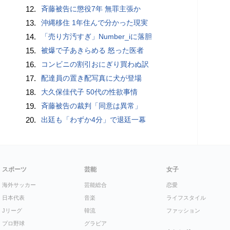
12.
斉藤被告に懲役7年 無罪主張か
13.
沖縄移住 1年住んで分かった現実
14.
「売り方汚すぎ」Number_iに落胆
15.
被爆で子あきらめる 怒った医者
16.
コンビニの割引おにぎり買わぬ訳
17.
配達員の置き配写真に犬が登場
18.
大久保佳代子 50代の性欲事情
19.
斉藤被告の裁判「同意は異常」
20.
出廷も「わずか4分」で退廷一幕
スポーツ
芸能
女子
海外サッカー
芸能総合
恋愛
日本代表
音楽
ライフスタイル
Jリーグ
韓流
ファッション
プロ野球
グラビア