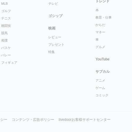
トレンド
MLB
テレビ
本
ゴルフ
ゴシップ
教育・仕事
テニス
からだ
格闘技
映画
マネー
競馬
レビュー
車
相撲
プレゼント
グルメ
バスケ
特集
バレー
YouTube
フィギュア
サブカル
アニメ
ゲーム
コミック
リシー
コンテンツ・広告ポリシー
livedoorお客様サポートセンター