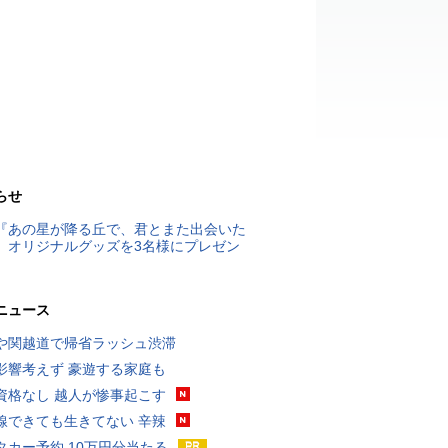
らせ
『あの星が降る丘で、君とまた出会いた
』オリジナルグッズを3名様にプレゼン
ニュース
や関越道で帰省ラッシュ渋滞
影響考えず 豪遊する家庭も
資格なし 越人が惨事起こす
線できても生きてない 辛辣
タカー予約 10万円分当たる