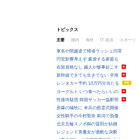
トピックス
主要
国内
海外
IT 経済
スポーツ
東名や関越道で帰省ラッシュ渋滞
円安影響考えず 豪遊する家庭も
在留資格なし 越人が惨事起こす
新幹線できても生きてない 辛辣
レンタカー予約 10万円分当たる
ヨーグルト いつ食べたらいいの
性接待疑惑 韓国サッカー協釈明
原爆の犠牲に 米兵の慰霊式開催
女性騎手の今村聖奈 新潟で負傷
北京五輪スノボ銅の冨田が結婚
レジェンド美魔女が過酷な決断