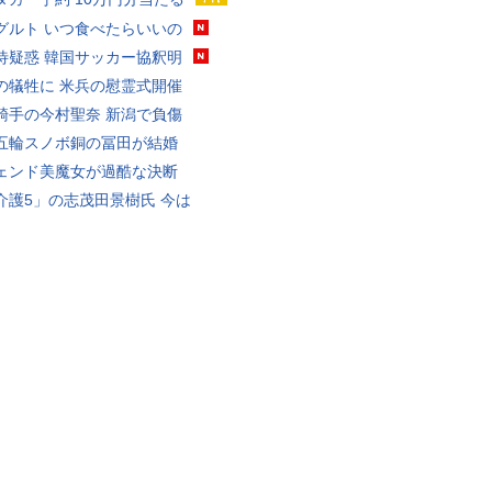
グルト いつ食べたらいいの
待疑惑 韓国サッカー協釈明
の犠牲に 米兵の慰霊式開催
騎手の今村聖奈 新潟で負傷
五輪スノボ銅の冨田が結婚
ェンド美魔女が過酷な決断
介護5」の志茂田景樹氏 今は