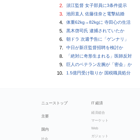
2.
須江監督 女子部員に3条件提示
3.
池田直人 佐藤佳奈と電撃結婚
4.
体重62kg→82kgに 寺田心の生活
5.
黒木啓司氏 逮捕されていたか
6.
朝ドラ 次週予告に「ゲンナリ」
7.
中日が新庄監督招聘を検討か
8.
「絶対に奇形生まれる」医師反対
9.
巨人のベテラン左腕が「密会」か
10.
1.5億円受け取りか 国税職員処分
ニューストップ
IT 経済
経済総合
主要
マーケット
Web
国内
ガジェット
社会