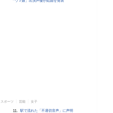
「ウマ娘」出演声優が結婚を発表
スポーツ
芸能
女子
11.
駅で流れた「不適切音声」に声明