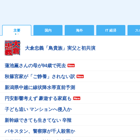
主要
国内
海外
IT 経済
ス
大倉忠義「鳥貴族」実父と初共演
蓮池薫さんの母が94歳で死去
秋篠宮家が「ご静養」されない訳
新潟県中越に線状降水帯直前予測
円安影響考えず 豪遊する家庭も
子ども追い マンションへ侵入か
新幹線できても生きてない 辛辣
パキスタン、警察隊が千人殺害か