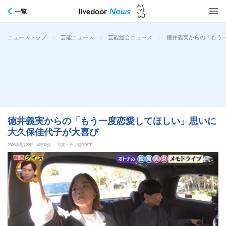
一覧
>
>
>
徳井義実からの「もう
ニューストップ
芸能ニュース
芸能総合ニュース
徳井義実からの「もう一度恋愛してほしい」思いに
大久保佳代子が大喜び
2026年5月22日 14時30分
写真：テレ朝POST