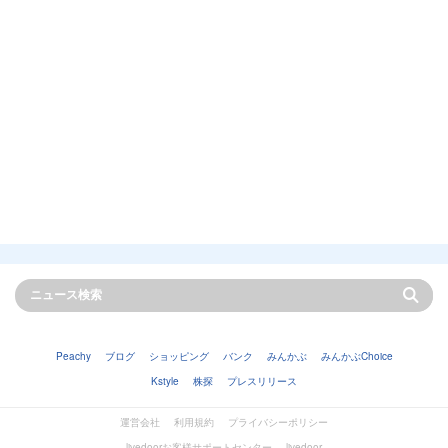
Peachy
ブログ
ショッピング
バンク
みんかぶ
みんかぶChoice
Kstyle
株探
プレスリリース
運営会社
利用規約
プライバシーポリシー
livedoorお客様サポートセンター
livedoor