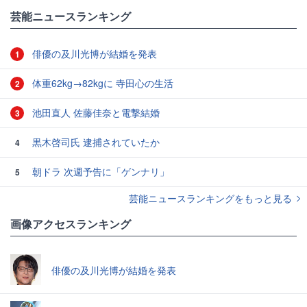
#オアシズ
芸能ニュースランキング
俳優の及川光博が結婚を発表
1
体重62kg→82kgに 寺田心の生活
2
池田直人 佐藤佳奈と電撃結婚
3
黒木啓司氏 逮捕されていたか
4
朝ドラ 次週予告に「ゲンナリ」
5
芸能ニュースランキングをもっと見る
画像アクセスランキング
俳優の及川光博が結婚を発表