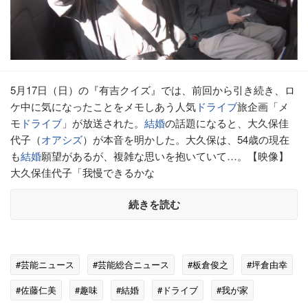
5月17日（日）の『有吉クイズ』では、前回から引き続き、ロ
ケ中に気になったことをメモしあう人気
ドライブ
旅企画「メ
モ
ドライブ
」が放送された。
結婚
の話題になると、大久保佳
代子（
オアシズ
）が本音を明かした。大久保は、54歳の現在
も
結婚
願望があるが、複雑な思いを抱いていて…。【映像】
大久保佳代子「我慢できるかな
続きを読む
#芸能ニュース
#芸能総合ニュース
#板倉俊之
#坪倉由幸
#佐藤仁美
#趣味
#結婚
#ドライブ
#我が家