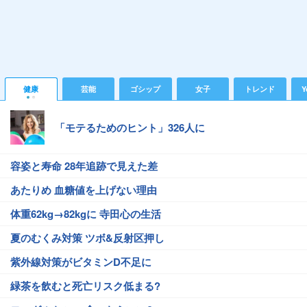
健康
芸能
ゴシップ
女子
トレンド
Y
「モテるためのヒント」326人に
容姿と寿命 28年追跡で見えた差
あたりめ 血糖値を上げない理由
体重62kg→82kgに 寺田心の生活
夏のむくみ対策 ツボ&反射区押し
紫外線対策がビタミンD不足に
緑茶を飲むと死亡リスク低まる?