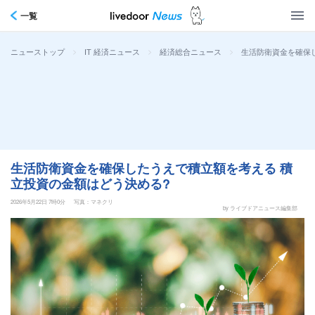
一覧
>
>
>
生活防衛資金を確保
ニューストップ
IT 経済ニュース
経済総合ニュース
生活防衛資金を確保したうえで積立額を考える 積
立投資の金額はどう決める?
2026年5月22日 7時0分
写真：マネクリ
by ライブドアニュース編集部