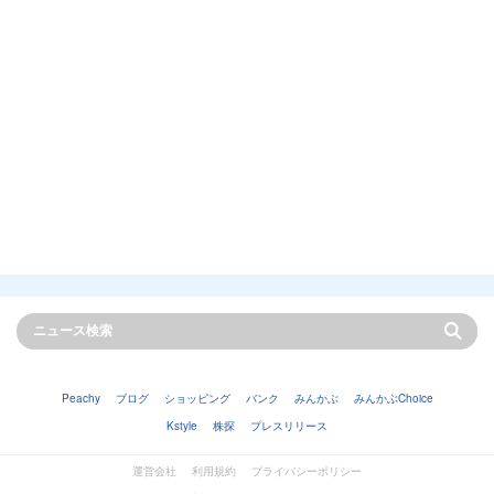
Peachy
ブログ
ショッピング
バンク
みんかぶ
みんかぶChoice
Kstyle
株探
プレスリリース
運営会社
利用規約
プライバシーポリシー