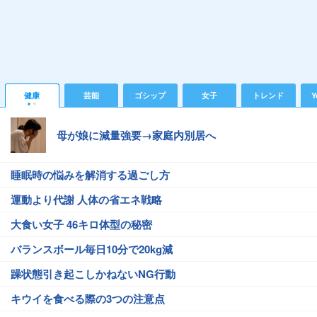
健康
芸能
ゴシップ
女子
トレンド
Y
母が娘に減量強要→家庭内別居へ
睡眠時の悩みを解消する過ごし方
運動より代謝 人体の省エネ戦略
大食い女子 46キロ体型の秘密
バランスボール毎日10分で20kg減
躁状態引き起こしかねないNG行動
キウイを食べる際の3つの注意点