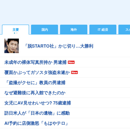
主要
国内
海外
IT 経済
ス
「脱STARTO社」かじ切り…大勝利
未成年の裸体写真所持か 男逮捕
覆面かぶってガソスタ強盗未遂か
「盗撮がクセに」教員の男逮捕
なぜ避難後に再入館できたのか
女児にAV見せわいせつ? 75歳逮捕
訪日米人が「日本の遺物」に感動
AI予約に店側激怒「もはやテロ」