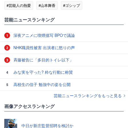
#芸能人の熱愛
#山本舞香
#ゴシップ
#エンタメ・芸能ニュース
芸能ニュースランキング
深夜アニメに喫煙描写 BPOで議論
1
NHK職員性被害 出演者に怒りの声
2
斉藤被告に「多目的トイレ以下」
3
みな実を守った? 粋な行動に称賛
4
高校生の信子 勉強中の姿を公開
5
芸能ニュースランキングをもっと見る
画像アクセスランキング
中日が新庄監督招聘を検討か