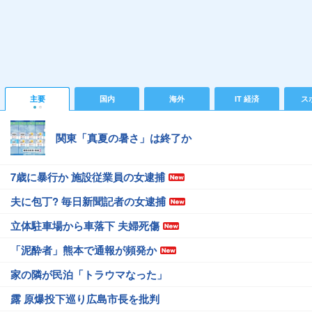
主要
国内
海外
IT 経済
ス
関東「真夏の暑さ」は終了か
7歳に暴行か 施設従業員の女逮捕
夫に包丁? 毎日新聞記者の女逮捕
立体駐車場から車落下 夫婦死傷
「泥酔者」熊本で通報が頻発か
家の隣が民泊「トラウマなった」
露 原爆投下巡り広島市長を批判