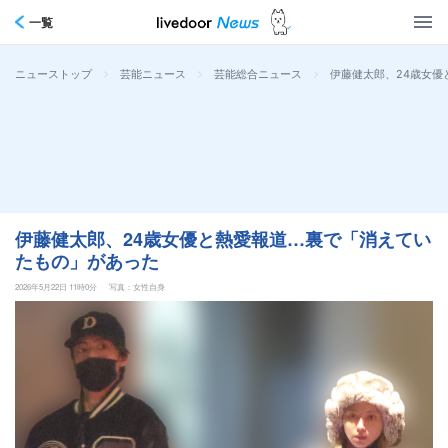
一覧
>
>
>
伊藤健太郎、24歳女優
ニューストップ
芸能ニュース
芸能総合ニュース
伊藤健太郎、24歳女優と熱愛報道…裏で「消えてい
たもの」があった
2026年5月22日 11時0分
写真：女性自身