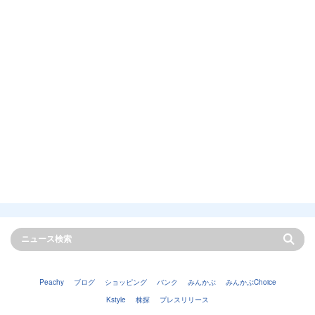
Peachy
ブログ
ショッピング
バンク
みんかぶ
みんかぶChoice
Kstyle
株探
プレスリリース