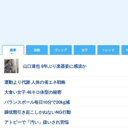
健康
芸能
ゴシップ
女子
トレンド
Y
山口達也 8年ぶり楽器姿に感涙か
運動より代謝 人体の省エネ戦略
大食い女子 46キロ体型の秘密
バランスボール毎日10分で20kg減
躁状態引き起こしかねないNG行動
アトピーで「汚い」扱いされ苦悩