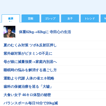
健康
芸能
ゴシップ
女子
トレンド
Y
体重62kg→82kgに 寺田心の生活
夏のむくみ対策 ツボ&反射区押し
紫外線対策がビタミンD不足に
母が娘に減量強要→家庭内別居へ
睡眠時の悩みを解消する過ごし方
運動より代謝 人体の省エネ戦略
歯科の保健治療を巡る「大嘘」
大食い女子 46キロ体型の秘密
バランスボール毎日10分で20kg減