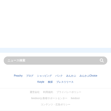
Peachy
ブログ
ショッピング
バンク
みんかぶ
みんかぶChoice
Kstyle
株探
プレスリリース
運営会社
利用規約
プライバシーポリシー
livedoorお客様サポートセンター
livedoor
コンテンツ・広告ポリシー