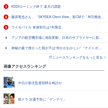
KDDIローミング終了 楽天の課題
1
藤原竜也さん、「SKYSEA Client View」新CMで「AI労務改善」をアピール 働き方をAIが分析したら「すぐに休んで」と言われる？
2
ワイモバイル 単身割引は1年限定
3
アジアの航空機市場に地殻変動、日本のサプライヤーに影響も
4
神秘の森で授かった我が子は“何かがおかしい”『ナイトボーン -夜哭-』本編映像解禁 母の絶叫顔うちわが全国の劇場に［ホラー通信］
5
ITニュースランキングをもっと見る
画像アクセスランキング
中日が新庄監督招聘を検討か
朝ドラ 次週予告に「ゲンナリ」