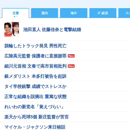
主要
国内
海外
IT 経済
ス
池田直人 佐藤佳奈と電撃結婚
脱輪したトラック発見 男性死亡
広陵高元監督 保護者に直接謝罪
細川元首相 文春で高市首相批判
銀メダリスト 本多灯被告を起訴
タイ学校銃撃 成績でストレスか
正常な組織を誤摘出 重篤な状態
れいわの新党名「覚えづらい」
楽天から死球5個 新庄監督が苦言
マイケル・ジャクソン来日秘話